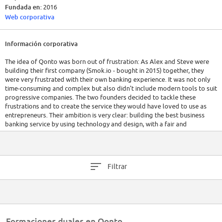
Fundada en:
2016
Web corporativa
Información corporativa
The idea of Qonto was born out of frustration: As Alex and Steve were
building their first company (Smok.io - bought in 2015) together, they
were very frustrated with their own banking experience. It was not only
time-consuming and complex but also didn't include modern tools to suit
progressive companies. The two founders decided to tackle these
frustrations and to create the service they would have loved to use as
entrepreneurs. Their ambition is very clear: building the best business
banking service by using technology and design, with a fair and
transparent pricing! They think that SMEs have been neglected for too
long and that traditional institutions have failed to propose a banking
experience adapted to the needs of entrepreneurs. Business banking
should be efficient, attractive and affordable. Their mission is to dust off
Filtrar
the old banking experience!
Formaciones duales en Qonto