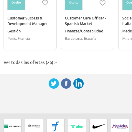
Oculto
Oculto
Ocu
Customer Success &
Customer Care Officer -
Socia
Development Manager
Spanish Market
Itali
🇫🇷
and E
Gestión
Finanzas/Contabilidad
Medio
París, Francia
Barcelona, España
Milan,
Ver todas las ofertas (26) >