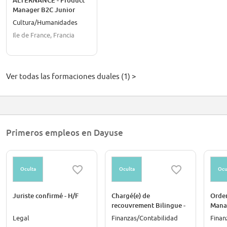
ALTERNANCE - Product
Manager B2C Junior
Cultura/Humanidades
Ile de France, Francia
Ver todas las formaciones duales (1) >
Primeros empleos en Dayuse
Oculta
Oculta
Ocu
Juriste confirmé - H/F
Chargé(e) de
Orde
recouvrement Bilingue -
Manag
H/F
Legal
Finanzas/Contabilidad
Finan