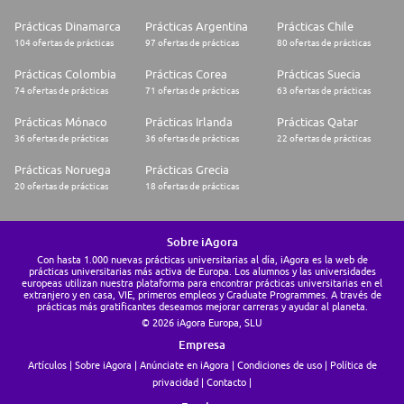
Prácticas Dinamarca
Prácticas Argentina
Prácticas Chile
104 ofertas de prácticas
97 ofertas de prácticas
80 ofertas de prácticas
Prácticas Colombia
Prácticas Corea
Prácticas Suecia
74 ofertas de prácticas
71 ofertas de prácticas
63 ofertas de prácticas
Prácticas Mónaco
Prácticas Irlanda
Prácticas Qatar
36 ofertas de prácticas
36 ofertas de prácticas
22 ofertas de prácticas
Prácticas Noruega
Prácticas Grecia
20 ofertas de prácticas
18 ofertas de prácticas
Sobre iAgora
Con hasta 1.000 nuevas prácticas universitarias al día, iAgora es la web de
prácticas universitarias más activa de Europa. Los alumnos y las universidades
europeas utilizan nuestra plataforma para encontrar prácticas universitarias en el
extranjero y en casa, VIE, primeros empleos y Graduate Programmes. A través de
prácticas más gratificantes deseamos mejorar carreras y ayudar al planeta.
© 2026 iAgora Europa, SLU
Empresa
Artículos
Sobre iAgora
Anúnciate en iAgora
Condiciones de uso
Política de
privacidad
Contacto