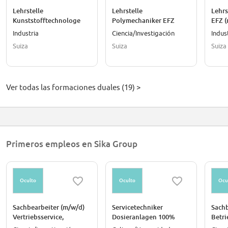
Lehrstelle
Lehrstelle
Lehrs
Kunststofftechnologe
Polymechaniker EFZ
EFZ 
EFZ (m/w/d)
(m/w/d)
Industria
Ciencia/Investigación
Indus
Suiza
Suiza
Suiza
Ver todas las formaciones duales (19) >
Primeros empleos en Sika Group
Oculto
Oculto
Ocu
Sachbearbeiter (m/w/d)
Servicetechniker
Sachb
Vertriebsservice,
Dosieranlagen 100%
Betri
befristet für 18 Monate
(w/m/d)
(m/w