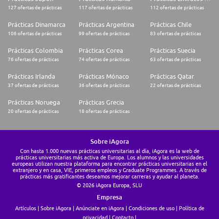
127 ofertas de prácticas
117 ofertas de prácticas
112 ofertas de prácticas
Prácticas Dinamarca
Prácticas Argentina
Prácticas Chile
106 ofertas de prácticas
99 ofertas de prácticas
83 ofertas de prácticas
Prácticas Colombia
Prácticas Corea
Prácticas Suecia
76 ofertas de prácticas
74 ofertas de prácticas
63 ofertas de prácticas
Prácticas Irlanda
Prácticas Mónaco
Prácticas Qatar
37 ofertas de prácticas
36 ofertas de prácticas
22 ofertas de prácticas
Prácticas Noruega
Prácticas Grecia
20 ofertas de prácticas
18 ofertas de prácticas
Sobre iAgora
Con hasta 1.000 nuevas prácticas universitarias al día, iAgora es la web de
prácticas universitarias más activa de Europa. Los alumnos y las universidades
europeas utilizan nuestra plataforma para encontrar prácticas universitarias en el
extranjero y en casa, VIE, primeros empleos y Graduate Programmes. A través de
prácticas más gratificantes deseamos mejorar carreras y ayudar al planeta.
© 2026 iAgora Europa, SLU
Empresa
Artículos
Sobre iAgora
Anúnciate en iAgora
Condiciones de uso
Política de
privacidad
Contacto