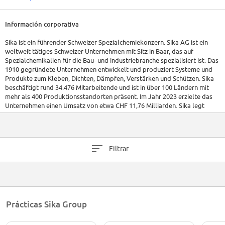
Información corporativa
Sika ist ein führender Schweizer Spezialchemiekonzern. Sika AG ist ein
weltweit tätiges Schweizer Unternehmen mit Sitz in Baar, das auf
Spezialchemikalien für die Bau- und Industriebranche spezialisiert ist. Das
1910 gegründete Unternehmen entwickelt und produziert Systeme und
Produkte zum Kleben, Dichten, Dämpfen, Verstärken und Schützen. Sika
beschäftigt rund 34.476 Mitarbeitende und ist in über 100 Ländern mit
mehr als 400 Produktionsstandorten präsent. Im Jahr 2023 erzielte das
Unternehmen einen Umsatz von etwa CHF 11,76 Milliarden. Sika legt
großen Wert auf Innovation, Qualität und Nachhaltigkeit und spielt eine
tragende Rolle bei der Trans­formation von Bau- und Trans­portlösungen
im Sinne ökologischer Verantwortung.
Filtrar
Prácticas Sika Group