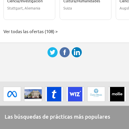
Ciencia/Investigación
Cultura/Humanidades
Cienc
Stuttgart, Alemania
Suiza
Augs
Ver todas las ofertas (108) >
Las búsquedas de prácticas más populares