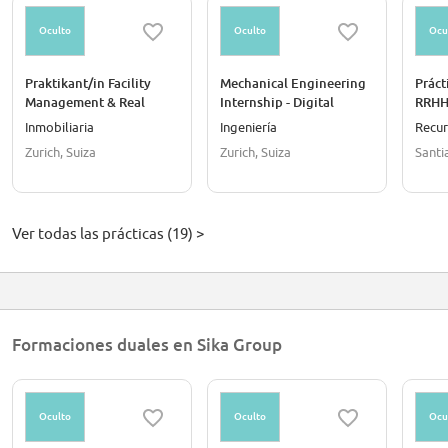
Oculto
Oculto
Ocu
Praktikant/in Facility
Mechanical Engineering
Práct
Management & Real
Internship - Digital
RRH
Estate (w/m/d) 100% -
Prototyping &
Inmobiliaria
Ingeniería
Recu
Praxispraktikum (5-6
Innovation (6-12 Months)
Zurich, Suiza
Zurich, Suiza
Santi
Monate)
Ver todas las prácticas (19) >
Formaciones duales en Sika Group
Oculto
Oculto
Ocu