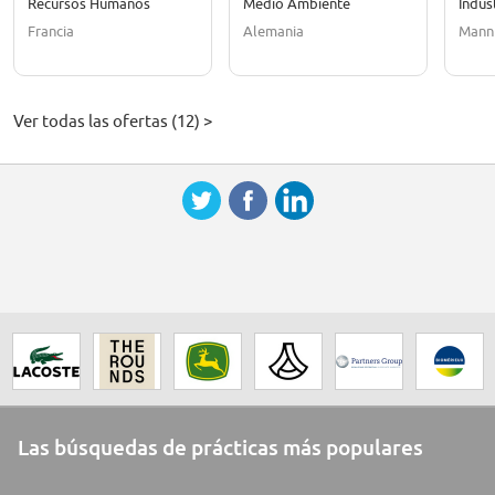
Recursos Humanos
Medio Ambiente
Indus
CDD de 6 mois
Francia
Alemania
Mann
Ver todas las ofertas (12) >
Las búsquedas de prácticas más populares