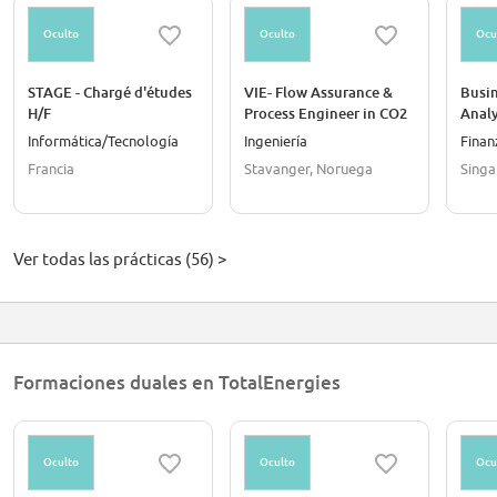
Oculto
Oculto
Ocu
STAGE - Chargé d'études
VIE- Flow Assurance &
Busi
H/F
Process Engineer in CO2
Analy
Transport R&D - Norway
Informática/Tecnología
Ingeniería
Finan
Francia
Stavanger, Noruega
Singa
Ver todas las prácticas (56) >
Formaciones duales en TotalEnergies
Oculto
Oculto
Ocu