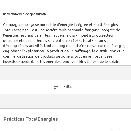
Información corporativa
Compagnie française mondiale d'énergie intégrée et multi-énergies.
TotalEnergies SE est une société multinationale française intégrée de
l'énergie, figurant parmi les « supermajors » mondiaux du secteur
pétrolier et gazier. Depuis sa création en 1924, TotalEnergies a
développé ses activités tout au long de la chaîne de valeur de l'énergie,
englobant l'exploration, la production, le raffinage, la distribution et la
commercialisation de produits pétroliers, tout en renforçant ses
investissements dans les énergies renouvelables telles que le solaire,
l’éolien, les biocarburants et la production d’électricité. Son siège est
situé à Tour Total, La Défense, Courbevoie, en France. L'entreprise
emploie plus de 100 000 collaborateurs présents dans environ 120 pays,
animés par l'objectif de fournir une énergie plus fiable, abordable et
Filtrar
durable. TotalEnergies demeure cotée en bourse et adapte en
permanence son portefeuille pour intégrer de nouvelles formes
d'énergies, répondant ainsi aux défis de la transition énergétique.
Prácticas TotalEnergies