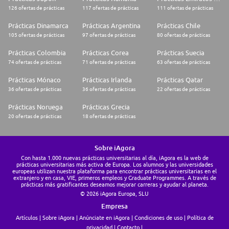
126 ofertas de prácticas
117 ofertas de prácticas
111 ofertas de prácticas
Prácticas Dinamarca
Prácticas Argentina
Prácticas Chile
105 ofertas de prácticas
97 ofertas de prácticas
80 ofertas de prácticas
Prácticas Colombia
Prácticas Corea
Prácticas Suecia
74 ofertas de prácticas
71 ofertas de prácticas
63 ofertas de prácticas
Prácticas Mónaco
Prácticas Irlanda
Prácticas Qatar
36 ofertas de prácticas
36 ofertas de prácticas
22 ofertas de prácticas
Prácticas Noruega
Prácticas Grecia
20 ofertas de prácticas
18 ofertas de prácticas
Sobre iAgora
Con hasta 1.000 nuevas prácticas universitarias al día, iAgora es la web de
prácticas universitarias más activa de Europa. Los alumnos y las universidades
europeas utilizan nuestra plataforma para encontrar prácticas universitarias en el
extranjero y en casa, VIE, primeros empleos y Graduate Programmes. A través de
prácticas más gratificantes deseamos mejorar carreras y ayudar al planeta.
© 2026 iAgora Europa, SLU
Empresa
Artículos
Sobre iAgora
Anúnciate en iAgora
Condiciones de uso
Política de
privacidad
Contacto