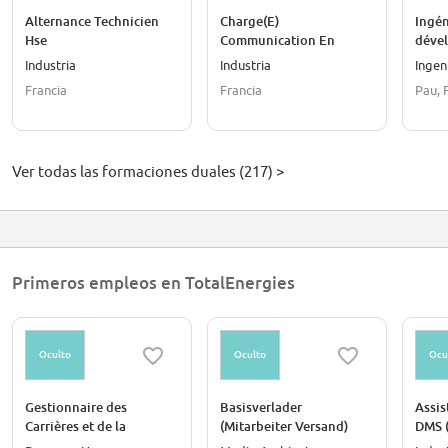
Alternance Technicien
Charge(E)
Ingén
Hse
Communication En
déve
Alternance
dilig
Industria
Industria
Ingen
proje
Francia
Francia
Pau, 
Ver todas las formaciones duales (217) >
Primeros empleos en TotalEnergies
Oculto
Oculto
Ocu
Gestionnaire des
Basisverlader
Assis
Carrières et de la
(Mitarbeiter Versand)
DMS 
Mobilité Internationale -
(m/w/d)