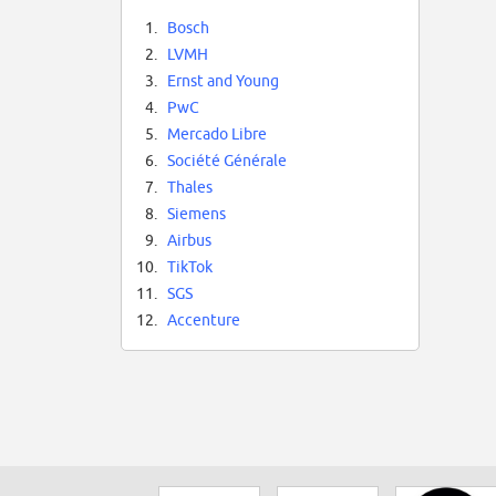
1.
Bosch
2.
LVMH
3.
Ernst and Young
4.
PwC
5.
Mercado Libre
6.
Société Générale
7.
Thales
8.
Siemens
9.
Airbus
10.
TikTok
11.
SGS
12.
Accenture