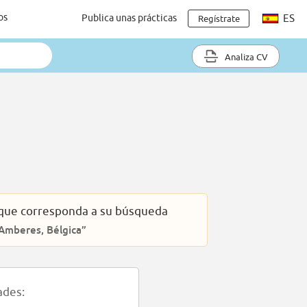
os
Publica unas prácticas
ES
Regístrate
Analiza CV
 que corresponda a su búsqueda
 Amberes, Bélgica”
ades: