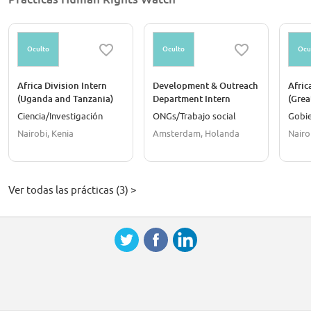
Oculto
Oculto
Ocu
Africa Division Intern
Development & Outreach
Afric
(Uganda and Tanzania)
Department Intern
(Grea
Ciencia/Investigación
ONGs/Trabajo social
Gobi
Nairobi, Kenia
Amsterdam, Holanda
Nairo
Ver todas las prácticas (3) >