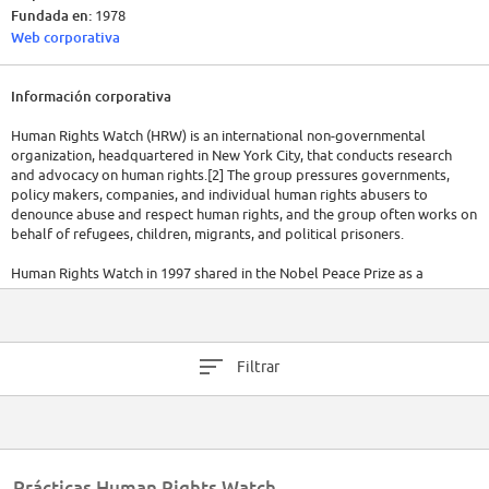
Fundada en:
1978
Web corporativa
Información corporativa
Human Rights Watch (HRW) is an international non-governmental
organization, headquartered in New York City, that conducts research
and advocacy on human rights.[2] The group pressures governments,
policy makers, companies, and individual human rights abusers to
denounce abuse and respect human rights, and the group often works on
behalf of refugees, children, migrants, and political prisoners.
Human Rights Watch in 1997 shared in the Nobel Peace Prize as a
founding member of the International Campaign to Ban Landmines and it
played a leading role in the 2008 treaty banning cluster munitions.[3]
The organization's annual expenses totaled $50.6 million in 2011,[4] $69.2
Filtrar
million in 2014,[5] and $75.5 million in 2017.
(Wikipedia)
Prácticas Human Rights Watch