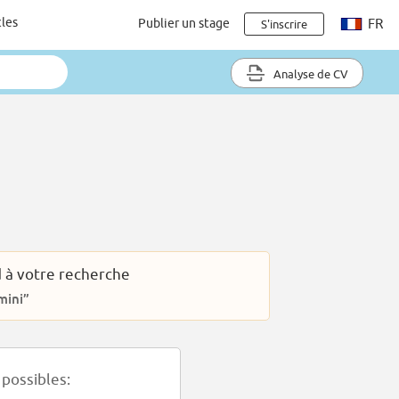
cles
Publier un stage
FR
S'inscrire
Analyse de CV
 à votre recherche
mini”
possibles: