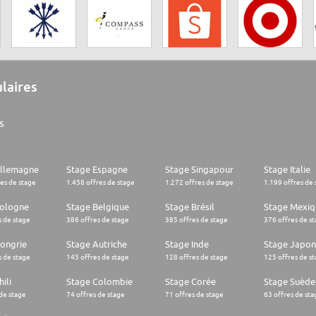
ulaires
s
Allemagne
Stage Espagne
Stage Singapour
Stage Italie
res de stage
1.458 offres de stage
1.272 offres de stage
1.199 offres de 
Pologne
Stage Belgique
Stage Brésil
Stage Mexiq
s de stage
386 offres de stage
385 offres de stage
376 offres de s
ongrie
Stage Autriche
Stage Inde
Stage Japon
s de stage
145 offres de stage
128 offres de stage
125 offres de s
ili
Stage Colombie
Stage Corée
Stage Suède
 de stage
74 offres de stage
71 offres de stage
63 offres de sta