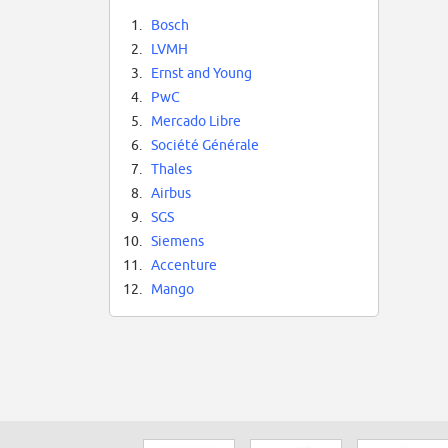
1.
Bosch
2.
LVMH
3.
Ernst and Young
4.
PwC
5.
Mercado Libre
6.
Société Générale
7.
Thales
8.
Airbus
9.
SGS
10.
Siemens
11.
Accenture
12.
Mango