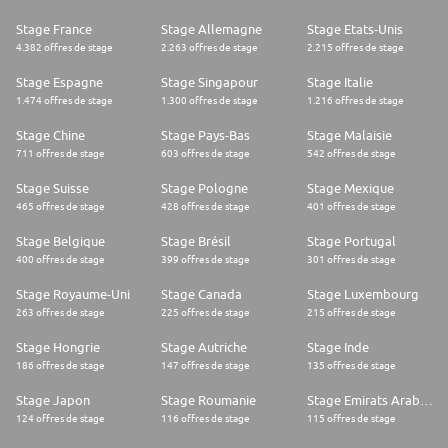
contrôle et reporting des autres risques auxquels nos activités nous
exposent du type marché, liquidité, contrepartie, crédit et
Stage France
Stage Allemagne
Stage Etats-Unis
investissement.
4.382 offres de stage
2.263 offres de stage
2.215 offres de stage
Profil
Stage Espagne
Stage Singapour
Stage Italie
Vous êtes étudiant(e) en deuxième année de Master Gestion des risques /
1.474 offres de stage
1.300 offres de stage
1.216 offres de stage
Finance / Conformité / Contrôle, en dernière année d'école de commerce,
et la perspective d'évoluer dans le domaine de la Finance vous motive
Stage Chine
Stage Pays-Bas
Stage Malaisie
fortement.
711 offres de stage
603 offres de stage
542 offres de stage
Vous possédez des connaissances approfondies sur le fonctionnement
du secteur bancaire et/ou d'une société de gestion, des marchés
Stage Suisse
Stage Pologne
Stage Mexique
financiers et des différentes typologies de produits.
Vous disposez d'une forte capacité d'analyse, de synthèse et
465 offres de stage
428 offres de stage
401 offres de stage
rédactionnelle, êtes rigoureux et faites preuve de curiosité intellectuelle.
Compte tenu des fortes interactions de ce poste avec de nombreux
Stage Belgique
Stage Brésil
Stage Portugal
services de la Maison, faire preuve d'aisance relationnelle est également
400 offres de stage
399 offres de stage
301 offres de stage
indispensable.
Vous avez une forte appétence pour le développement et/ou
Stage Royaume-Uni
Stage Canada
Stage Luxembourg
l'optimisation de base de données via les outils IA et Power BI.
263 offres de stage
225 offres de stage
215 offres de stage
La connaissance de la réglementation prudentielle (ACPR, AMF) est
vivement recommandée
Stage Hongrie
Stage Autriche
Stage Inde
186 offres de stage
147 offres de stage
135 offres de stage
Stage Japon
Stage Roumanie
Stage Emirats Arabes Unis
124 offres de stage
116 offres de stage
115 offres de stage