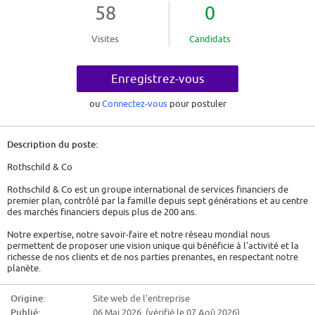
58
0
Visites
Candidats
Enregistrez-vous
ou
Connectez-vous
pour postuler
Description du poste:
Rothschild & Co
Rothschild & Co est un groupe international de services financiers de
premier plan, contrôlé par la famille depuis sept générations et au centre
des marchés financiers depuis plus de 200 ans.
Notre expertise, notre savoir-faire et notre réseau mondial nous
permettent de proposer une vision unique qui bénéficie à l'activité et la
richesse de nos clients et de nos parties prenantes, en respectant notre
planète.
Nos équipes de 4 200 spécialistes du conseil financier présents sur le
Origine:
Site web de l'entreprise
terrain dans plus de 40 pays, apportent une vision internationale unique à
Publié:
06 Mai 2026 (vérifié le 07 Aoû 2026)
travers quatre activités de premier plan - Global Advisory, Wealth