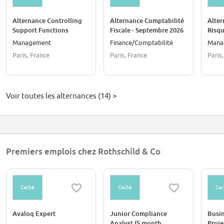
Alternance Controlling
Alternance Comptabilité
Alter
Support Functions
Fiscale - Septembre 2026
Risqu
Sept
Management
Finance/Comptabilité
Mana
Paris, France
Paris, France
Paris
Voir toutes les alternances (14) >
Premiers emplois chez Rothschild & Co
Caché
Caché
Cac
Avaloq Expert
Junior Compliance
Busin
Analyst (5 month
Proje