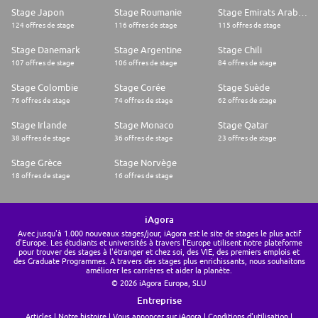
Stage Japon
Stage Roumanie
Stage Emirats Arabes Unis
124 offres de stage
116 offres de stage
115 offres de stage
Stage Danemark
Stage Argentine
Stage Chili
107 offres de stage
106 offres de stage
84 offres de stage
Stage Colombie
Stage Corée
Stage Suède
76 offres de stage
74 offres de stage
62 offres de stage
Stage Irlande
Stage Monaco
Stage Qatar
38 offres de stage
36 offres de stage
23 offres de stage
Stage Grèce
Stage Norvège
18 offres de stage
16 offres de stage
iAgora
Avec jusqu'à 1.000 nouveaux stages/jour, iAgora est le site de stages le plus actif
d'Europe. Les étudiants et universités à travers l'Europe utilisent notre plateforme
pour trouver des stages à l'étranger et chez soi, des VIE, des premiers emplois et
des Graduate Programmes. A travers des stages plus enrichissants, nous souhaitons
améliorer les carrières et aider la planète.
© 2026 iAgora Europa, SLU
Entreprise
Articles
Notre histoire
Vous annoncer sur iAgora
Conditions d'utilisation