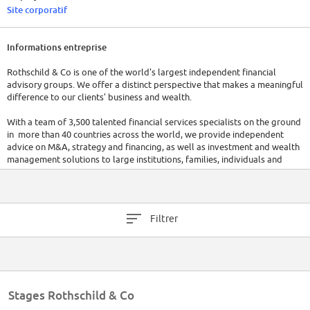
Site corporatif
Informations entreprise
Rothschild & Co is one of the world's largest independent financial
advisory groups. We offer a distinct perspective that makes a meaningful
difference to our clients’ business and wealth.
With a team of 3,500 talented financial services specialists on the ground
in more than 40 countries across the world, we provide independent
advice on M&A, strategy and financing, as well as investment and wealth
management solutions to large institutions, families, individuals and
governments. As a family-controlled business that has been at the centre
of the world’s financial markets for over 200 years, we can rely on an
unrivalled network of specialists and are known for our track record of
outstanding execution in financial services.
Filtrer
Stages Rothschild & Co