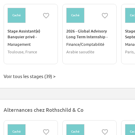
Caché
Caché
Cac
Stage Assistant(e)
2026 - Global Advisory
Stage
Banquier privé -
Long Term Internship -
Septe
Toulouse - Janvier 27
Riyadh [ASAP start]
2026
Management
Finance/Comptabilité
Mana
Toulouse, France
Arabie saoudite
Paris
Voir tous les stages (39) >
Alternances chez Rothschild & Co
Caché
Caché
Cac