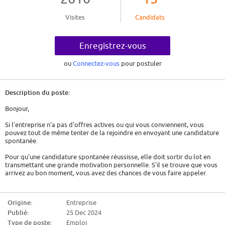
Visites
Candidats
Enregistrez-vous
ou
Connectez-vous
pour postuler
Description du poste:
Bonjour,
Si l'entreprise n'a pas d'offres actives ou qui vous conviennent, vous
pouvez tout de même tenter de la rejoindre en envoyant une candidature
spontanée.
Pour qu'une candidature spontanée réussisse, elle doit sortir du lot en
transmettant une grande motivation personnelle. S'il se trouve que vous
arrivez au bon moment, vous avez des chances de vous faire appeler.
Alors quelques conseils:
Origine:
Entreprise
- Montrez un véritable intérêt. Soit c'est une entreprise qui vous intéresse
Publié:
25 Dec 2024
depuis longtemps et devrez transmettre ceci, soit vous devez faire
comme si. Vous devrez vous renseigner sur l'entreprise, son histoire, son
Type de poste:
Emploi