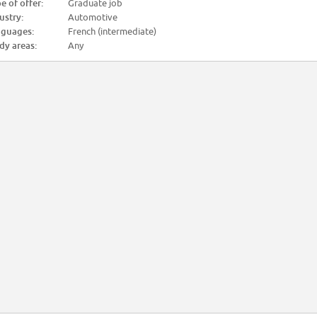
e of offer:
Graduate job
ustry:
Automotive
guages:
French (intermediate)
dy areas:
Any