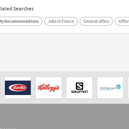
lated Searches
My Recommendations
Jobs in France
General offers
Offer