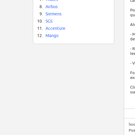
ca
8.
Airbus
Po
9.
Siemens
qu
10.
SGS
Al
11.
Accenture
- 
12.
Mango
de
- 
le
- 
Fo
ex
Cl
sur
Sou
Pos