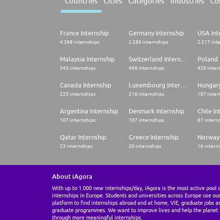
Countries
Cities
Categories
Industries
Co
France Internship
Germany Internship
USA Int
4.398 internships
2.280 internships
2.217 int
Malaysia Internship
Switzerland Internship
Poland 
543 internships
466 internships
429 inter
Canada Internship
Luxembourg Internship
Hungary
225 internships
216 internships
187 inter
Argentina Internship
Denmark Internship
Chile In
107 internships
107 internships
87 intern
Qatar Internship
Greece Internship
Norway 
23 internships
20 internships
16 intern
About iAgora
With up to 1.000 new internships/day, iAgora is the most active pool 
internships in Europe. Students and universities across Europe use ou
platform to find internships abroad and at home, VIE, graduate jobs a
graduate programmes. We want to improve lives and help the planet
through more meaningful internships.