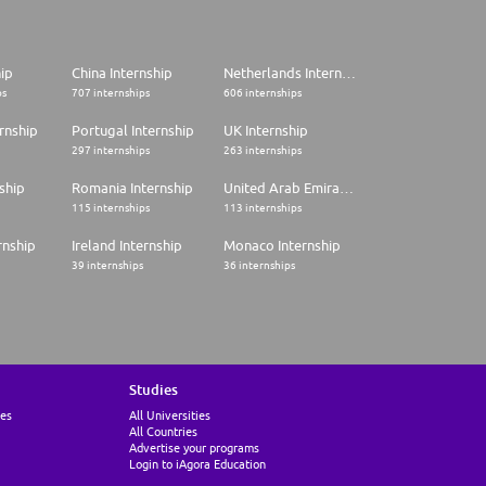
hip
China Internship
Netherlands Internship
ps
707 internships
606 internships
rnship
Portugal Internship
UK Internship
297 internships
263 internships
ship
Romania Internship
United Arab Emirates Internship
115 internships
113 internships
rnship
Ireland Internship
Monaco Internship
39 internships
36 internships
Studies
ies
All Universities
All Countries
Advertise your programs
Login to iAgora Education