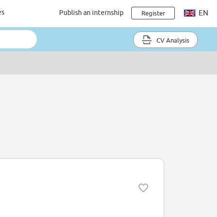
es
Publish an internship
EN
Register
CV Analysis