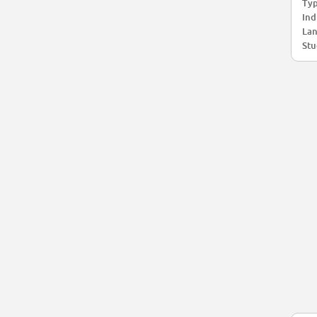
Typ
Ind
Lan
Stu