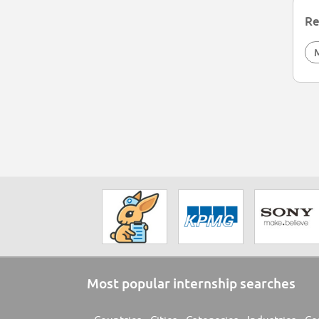
Re
Most popular internship searches