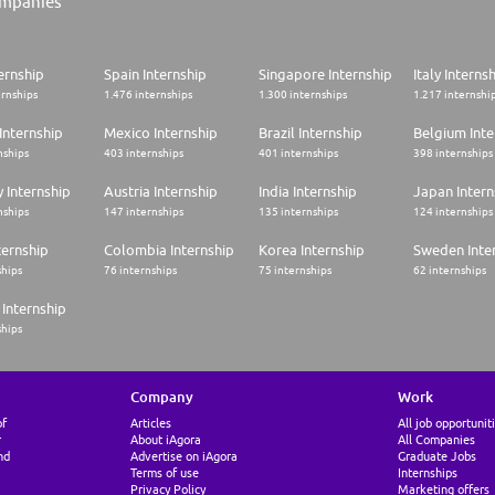
mpanies
ernship
Spain Internship
Singapore Internship
Italy Interns
ernships
1.476 internships
1.300 internships
1.217 internshi
Internship
Mexico Internship
Brazil Internship
Belgium Inte
nships
403 internships
401 internships
398 internships
 Internship
Austria Internship
India Internship
Japan Intern
nships
147 internships
135 internships
124 internships
ternship
Colombia Internship
Korea Internship
Sweden Inte
ships
76 internships
75 internships
62 internships
Internship
ships
Company
Work
of
Articles
All job opportunit
r
About iAgora
All Companies
nd
Advertise on iAgora
Graduate Jobs
Terms of use
Internships
Privacy Policy
Marketing offers