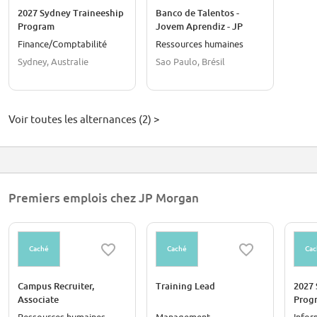
2027 Sydney Traineeship
Banco de Talentos -
Program
Jovem Aprendiz - JP
Morgan Chase
Finance/Comptabilité
Ressources humaines
Sydney, Australie
Sao Paulo, Brésil
Voir toutes les alternances (2) >
Premiers emplois chez JP Morgan
Caché
Caché
Cac
Campus Recruiter,
Training Lead
2027 
Associate
Progr
Unite