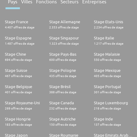
Pays
Villes
Fonctions
Secteurs
Entreprises
Stage France
Stage Allemagne
Stage Etats-Unis
4.407 offres de stage
2.353 offres de stage
2.234 offres de stage
Stage Espagne
Stage Singapour
Stage Italie
1.487 offres de stage
1.323 offres de stage
1.217 offres de stage
Stage Chine
Stage Pays-Bas
Stage Malaisie
694 offres de stage
600 offres de stage
550 offres de stage
Stage Suisse
Stage Pologne
Stage Mexique
467 offres de stage
435 offres de stage
405 offres de stage
Stage Belgique
Stage Brésil
Stage Portugal
401 offres de stage
388 offres de stage
301 offres de stage
Stage Royaume-Uni
Stage Canada
Stage Luxembourg
269 offres de stage
232 offres de stage
218 offres de stage
Stage Hongrie
Stage Autriche
Stage Inde
183 offres de stage
150 offres de stage
137 offres de stage
Stage Japon
Stage Roumanie
Stage Emirats Arabes Unis