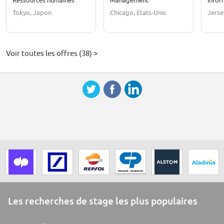
Ressources humaines
Management
Infor
Tokyo, Japon
Chicago, Etats-Unis
Jerse
Voir toutes les offres (38) >
Les recherches de stage les plus populaires