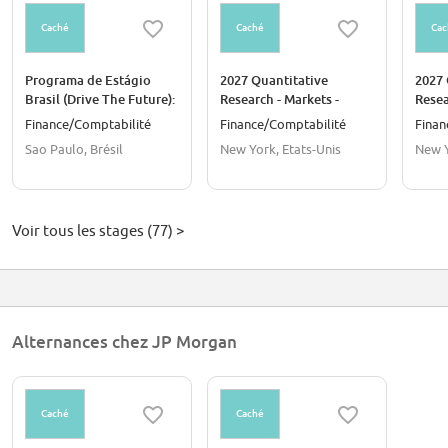
Caché
Caché
Cac
Programa de Estágio
2027 Quantitative
2027 
Brasil (Drive The Future):
Research - Markets -
Resea
Payments Product
Summer Internship -
Treas
Finance/Comptabilité
Finance/Comptabilité
Finan
Controller
Analyst - United States
Inter
Sao Paulo, Brésil
New York, Etats-Unis
New Y
Unite
Voir tous les stages (77) >
Alternances chez JP Morgan
Caché
Caché