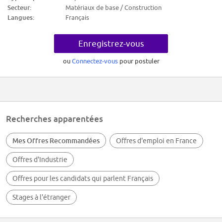
* Travail principalement de nuit (80%)
Secteur:
Matériaux de base / Construction
* Travail en extérieur, ponctuellement les week-ends et jours fériés
Langues:
Français
* Port de charges, utilisation d'outils mécaniques
* Affectation sur toute la LGV BPL, poste basé à Auvers-Le-Hamon (72)
* 35h/semaine + astreintes
Enregistrez-vous
👉 Vous souhaitez intégrer une équipe engagée, au cœur de la
performance ferroviaire ?
Postulez dès maintenant et participez à la sécurité de la grande vitesse
ou
Connectez-vous
pour postuler
Recherches apparentées
Mes Offres Recommandées
Offres d'emploi en France
Offres d'Industrie
Offres pour les candidats qui parlent Français
Stages à l'étranger