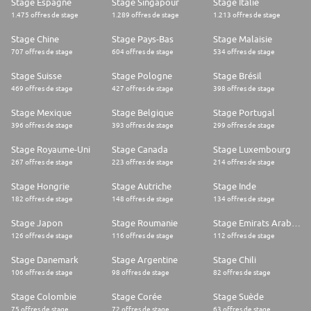
Stage Espagne
Stage Singapour
Stage Italie
1.475 offres de stage
1.289 offres de stage
1.213 offres de stage
Stage Chine
Stage Pays-Bas
Stage Malaisie
707 offres de stage
604 offres de stage
534 offres de stage
Stage Suisse
Stage Pologne
Stage Brésil
469 offres de stage
427 offres de stage
398 offres de stage
Stage Mexique
Stage Belgique
Stage Portugal
396 offres de stage
393 offres de stage
299 offres de stage
Stage Royaume-Uni
Stage Canada
Stage Luxembourg
267 offres de stage
223 offres de stage
214 offres de stage
Stage Hongrie
Stage Autriche
Stage Inde
182 offres de stage
148 offres de stage
134 offres de stage
Stage Japon
Stage Roumanie
Stage Emirats Arabes Unis
126 offres de stage
116 offres de stage
112 offres de stage
Stage Danemark
Stage Argentine
Stage Chili
106 offres de stage
98 offres de stage
82 offres de stage
Stage Colombie
Stage Corée
Stage Suède
75 offres de stage
72 offres de stage
63 offres de stage