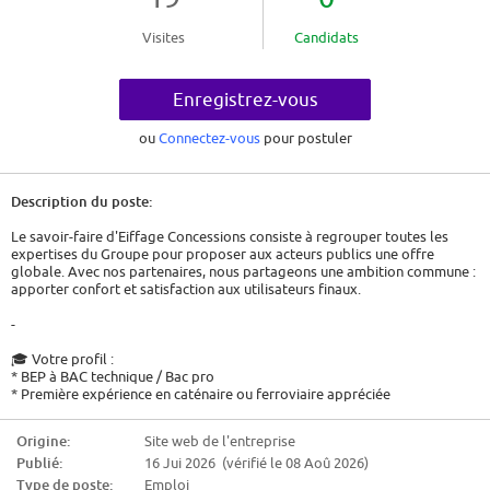
Visites
Candidats
Enregistrez-vous
ou
Connectez-vous
pour postuler
Description du poste:
Le savoir-faire d'Eiffage Concessions consiste à regrouper toutes les
expertises du Groupe pour proposer aux acteurs publics une offre
globale. Avec nos partenaires, nous partageons une ambition commune :
apporter confort et satisfaction aux utilisateurs finaux.
-
🎓 Votre profil :
* BEP à BAC technique / Bac pro
* Première expérience en caténaire ou ferroviaire appréciée
* Connaissances en mécanique
* Rigueur, esprit d'équipe, sens de l'analyse et réactivité
Origine:
Site web de l'entreprise
* Aptitude physique et psychologique aux fonctions de sécurité
Publié:
16 Jui 2026 (vérifié le 08 Aoû 2026)
🌐 Conditions :
Type de poste:
Emploi