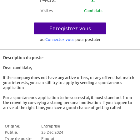
Visites
Candidats
Enregistrez-vous
ou
Connectez-vous
pour postuler
Description du poste:
Dear candidate,
If the company does not have any active offers, or any offers that match
your interests, you can still try to apply by sending a spontaneous
application.
For a spontaneous application to be successful, it must stand out from
the crowd by conveying a strong personal motivation. If you happen to
arrive at the right time, you have a good chance of getting called.
So here are some tips:
Origine:
Entreprise
- Show genuine interest. Either it is a company that has interested you for
Publié:
25 Dec 2024
a long time and you will have to convey this, or you must act as if. You will
have to find out about the company, its history, its activity and the
Type de poste:
Emploi