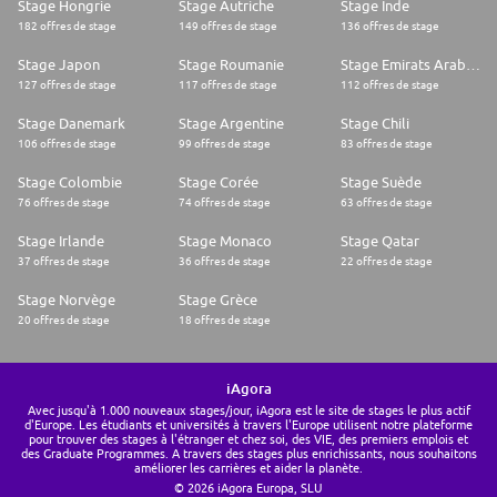
Stage Hongrie
Stage Autriche
Stage Inde
182 offres de stage
149 offres de stage
136 offres de stage
Stage Japon
Stage Roumanie
Stage Emirats Arabes Unis
127 offres de stage
117 offres de stage
112 offres de stage
Stage Danemark
Stage Argentine
Stage Chili
106 offres de stage
99 offres de stage
83 offres de stage
Stage Colombie
Stage Corée
Stage Suède
76 offres de stage
74 offres de stage
63 offres de stage
Stage Irlande
Stage Monaco
Stage Qatar
37 offres de stage
36 offres de stage
22 offres de stage
Stage Norvège
Stage Grèce
20 offres de stage
18 offres de stage
iAgora
Avec jusqu'à 1.000 nouveaux stages/jour, iAgora est le site de stages le plus actif
d'Europe. Les étudiants et universités à travers l'Europe utilisent notre plateforme
pour trouver des stages à l'étranger et chez soi, des VIE, des premiers emplois et
des Graduate Programmes. A travers des stages plus enrichissants, nous souhaitons
améliorer les carrières et aider la planète.
© 2026 iAgora Europa, SLU