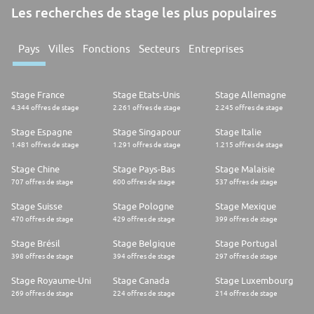
Les recherches de stage les plus populaires
Pays
Villes
Fonctions
Secteurs
Entreprises
Stage France
Stage Etats-Unis
Stage Allemagne
4.344 offres de stage
2.261 offres de stage
2.245 offres de stage
Stage Espagne
Stage Singapour
Stage Italie
1.481 offres de stage
1.291 offres de stage
1.215 offres de stage
Stage Chine
Stage Pays-Bas
Stage Malaisie
707 offres de stage
600 offres de stage
537 offres de stage
Stage Suisse
Stage Pologne
Stage Mexique
470 offres de stage
429 offres de stage
399 offres de stage
Stage Brésil
Stage Belgique
Stage Portugal
398 offres de stage
394 offres de stage
297 offres de stage
Stage Royaume-Uni
Stage Canada
Stage Luxembourg
269 offres de stage
224 offres de stage
214 offres de stage