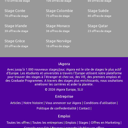
110 offres de stage
106 offres de stage
89 offres de stage
Maîtrise de la suite MS Office et des plateformes de réseaux sociaux
professionnels (Linkedin).
Stage Corée
Stage Colombie
Stage Suède
Langues
76 offres de stage
75 offres de stage
60 offres de stage
Français et anglais (C1 minimum)
Stage Irlande
Stage Monaco
Stage Qatar
39 offres de stage
36 offres de stage
23 offres de stage
Stage Grèce
Stage Norvège
20 offres de stage
16 offres de stage
iAgora
Avec jusqu'à 1.000 nouveaux stages/jour, iAgora est le site de stages le plus actif
d'Europe. Les étudiants et universités à travers l'Europe utilisent notre plateforme
pour trouver des stages à l'étranger et chez soi, des VIE, des premiers emplois et
des Graduate Programmes. A travers des stages plus enrichissants, nous souhaitons
améliorer les carrières et aider la planète.
© 2026 iAgora Europa, SLU
Entreprise
Articles
Notre histoire
Vous annoncer sur iAgora
Conditions d'utilisation
Politique de confiedentialité
Contact
Emploi
Toutes les offres
Toutes les entreprises
Emplois
Stages
Offres en Marketing
Conseils pour CVs
Bourses Leonardo
Publier vos offres