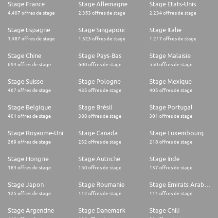
Paris 15ème
Stage France
Stage Allemagne
Stage Etats-Unis
4.407 offres de stage
2.353 offres de stage
2.234 offres de stage
Critères candidat
Stage Espagne
Stage Singapour
Stage Italie
Niveau d'études minimum
1.487 offres de stage
1.323 offres de stage
1.217 offres de stage
Bac + 5 / M2 et plus
Stage Chine
Stage Pays-Bas
Stage Malaisie
694 offres de stage
600 offres de stage
550 offres de stage
Formation / Spécialisation
Stage Suisse
Stage Pologne
Stage Mexique
Formation :
Université / Ecole d'ingénieur / Ecole de commerce
467 offres de stage
435 offres de stage
405 offres de stage
Spécialisation :
Commercial et relations clients
Stage Belgique
Stage Brésil
Stage Portugal
401 offres de stage
388 offres de stage
301 offres de stage
Niveau d'expérience minimum
Stage Royaume-Uni
Stage Canada
Stage Luxembourg
0 - 2 ans
269 offres de stage
232 offres de stage
218 offres de stage
Compétences recherchées
Stage Hongrie
Stage Autriche
Stage Inde
* Compétiteur(trice), persévérant(e), orienté(e) résultats ;
183 offres de stage
150 offres de stage
137 offres de stage
* Organisé(e), rigoureux(se) et capable de prioriser ;
* Autonome et proactif(ve), avec une forte capacité d'apprentissage ;
Stage Japon
Stage Roumanie
Stage Emirats Arabes Unis
* Excellent relationnel, esprit d'équipe et goût du travail en transverse.
125 offres de stage
112 offres de stage
111 offres de stage
Outils informatiques
Stage Argentine
Stage Danemark
Stage Chili