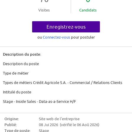
Visites
Candidats
Enregistrez-vous
ou
Connectez-vous
pour postuler
Description du poste:
Description du poste
Type de métier
Types de métiers Crédit Agricole S.A. - Commercial / Relations Clients
Intitulé du poste
Stage - Inside Sales - Data-as-a-Service H/F
Type de contrat
Origine:
Site web de l'entreprise
Stage
Publié:
08 Jui 2026 (vérifié le 06 Aoû 2026)
Durée (en mois)
Type de poste:
Stage