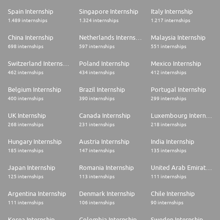
Paris 15ème
Spain Internship
Singapore Internship
Italy Internship
Critères candidat
1.489 internships
1.324 internships
1.217 internships
Niveau d'études minimum
China Internship
Netherlands Internship
Malaysia Internship
698 internships
597 internships
551 internships
Bac + 5 / M2 et plus
Switzerland Internship
Poland Internship
Mexico Internship
Formation / Spécialisation
462 internships
434 internships
412 internships
Formation :
Belgium Internship
Brazil Internship
Portugal Internship
Université / Ecole d'ingénieur / Ecole de commerce
Spécialisation :
400 internships
390 internships
299 internships
Commercial et relations clients
UK Internship
Canada Internship
Luxembourg Internship
Niveau d'expérience minimum
268 internships
231 internships
218 internships
0 - 2 ans
Hungary Internship
Austria Internship
India Internship
185 internships
147 internships
135 internships
Compétences recherchées
Japan Internship
Romania Internship
United Arab Emirates Internship
* Compétiteur(trice), persévérant(e), orienté(e) résultats ;
* Organisé(e), rigoureux(se) et capable de prioriser ;
125 internships
113 internships
111 internships
* Autonome et proactif(ve), avec une forte capacité d'apprentissage ;
* Excellent relationnel, esprit d'équipe et goût du travail en transverse.
Argentina Internship
Denmark Internship
Chile Internship
111 internships
106 internships
90 internships
Outils informatiques
Korea Internship
Colombia Internship
Sweden Internship