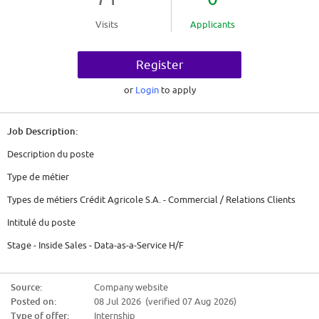
Visits
Applicants
Register
or
Login
to apply
Job Description:
Description du poste
Type de métier
Types de métiers Crédit Agricole S.A. - Commercial / Relations Clients
Intitulé du poste
Stage - Inside Sales - Data-as-a-Service H/F
Type de contrat
Source:
Company website
Stage
Posted on:
08 Jul 2026 (verified 07 Aug 2026)
Durée (en mois)
Type of offer:
Internship