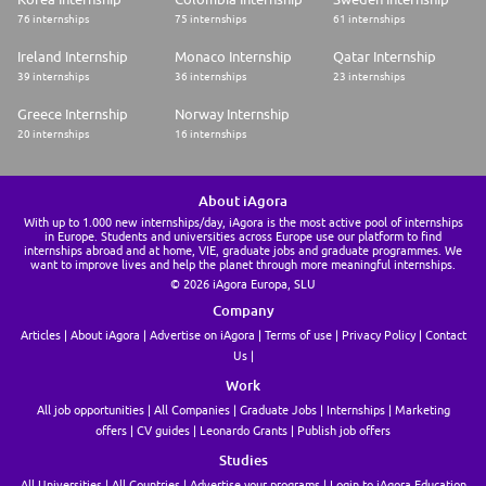
Maîtrise de la suite MS Office et des plateformes de réseaux sociaux
76 internships
75 internships
61 internships
professionnels (Linkedin).
Ireland Internship
Monaco Internship
Qatar Internship
Langues
39 internships
36 internships
23 internships
Français et anglais (C1 minimum)
Greece Internship
Norway Internship
20 internships
16 internships
About iAgora
With up to 1.000 new internships/day, iAgora is the most active pool of internships
in Europe. Students and universities across Europe use our platform to find
internships abroad and at home, VIE, graduate jobs and graduate programmes. We
want to improve lives and help the planet through more meaningful internships.
© 2026 iAgora Europa, SLU
Company
Articles
About iAgora
Advertise on iAgora
Terms of use
Privacy Policy
Contact
Us
Work
All job opportunities
All Companies
Graduate Jobs
Internships
Marketing
offers
CV guides
Leonardo Grants
Publish job offers
Studies
All Universities
All Countries
Advertise your programs
Login to iAgora Education