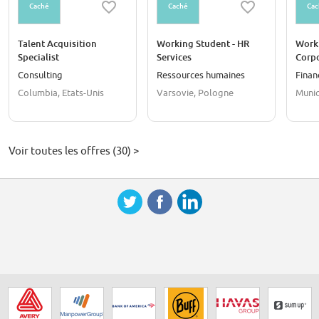
Caché
Caché
Cac
Talent Acquisition
Working Student - HR
Worki
Specialist
Services
Corpo
M&A
Consulting
Ressources humaines
Finan
Columbia, Etats-Unis
Varsovie, Pologne
Munic
Voir toutes les offres (30) >