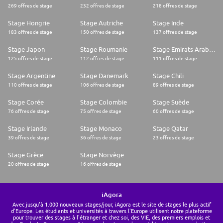
269 offres de stage
232 offres de stage
218 offres de stage
Stage Hongrie
Stage Autriche
Stage Inde
183 offres de stage
150 offres de stage
137 offres de stage
Stage Japon
Stage Roumanie
Stage Emirats Arabes Unis
125 offres de stage
112 offres de stage
111 offres de stage
Stage Argentine
Stage Danemark
Stage Chili
110 offres de stage
106 offres de stage
89 offres de stage
Stage Corée
Stage Colombie
Stage Suède
76 offres de stage
75 offres de stage
60 offres de stage
Stage Irlande
Stage Monaco
Stage Qatar
39 offres de stage
36 offres de stage
23 offres de stage
Stage Grèce
Stage Norvège
20 offres de stage
16 offres de stage
iAgora
Avec jusqu'à 1.000 nouveaux stages/jour, iAgora est le site de stages le plus actif
d'Europe. Les étudiants et universités à travers l'Europe utilisent notre plateforme
pour trouver des stages à l'étranger et chez soi, des VIE, des premiers emplois et