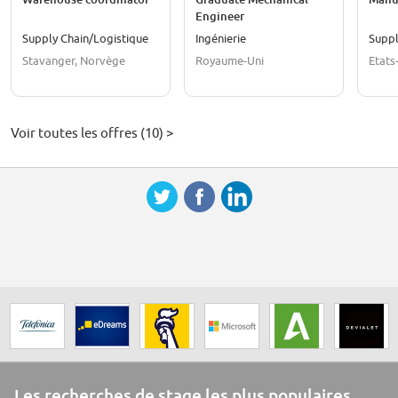
Engineer
Supply Chain/Logistique
Ingénierie
Suppl
Stavanger, Norvège
Royaume-Uni
Etats
Voir toutes les offres (10) >
Les recherches de stage les plus populaires