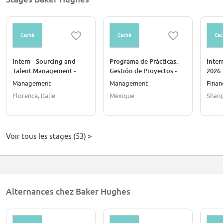
Caché
Caché
Cac
Intern - Sourcing and
Programa de Prácticas:
Inter
Talent Management -
Gestión de Proyectos -
2026
Florence, Italy - 2026
Ciudad del Carmen - 2026
Management
Management
Finan
(M/F/D)
Florence, Italie
Mexique
Shang
Voir tous les stages (53) >
Alternances chez Baker Hughes