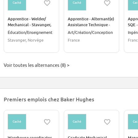
Caché
Caché
Cac
Apprentice - Welder/
Apprentice - Alternant(e)
Appre
Mechanical - Stavanger,
Assistance Technique -
SQE -
Norway - 2026 (M/F/D)
France - 2026
- 202
Éducation/Enseignement
Art/Création/Conception
Ingén
Stavanger, Norvège
France
Franc
Voir toutes les alternances (8) >
Premiers emplois chez Baker Hughes
Caché
Caché
Cac
Warehouse coordinator
Graduate Mechanical
Manu