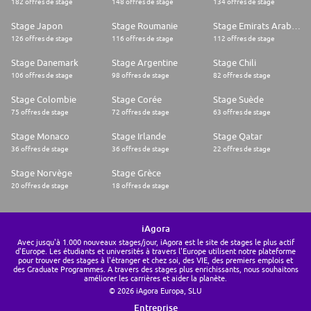
182 offres de stage
148 offres de stage
134 offres de stage
Stage Japon
Stage Roumanie
Stage Emirats Arabes Unis
126 offres de stage
116 offres de stage
112 offres de stage
Stage Danemark
Stage Argentine
Stage Chili
106 offres de stage
98 offres de stage
82 offres de stage
Stage Colombie
Stage Corée
Stage Suède
75 offres de stage
72 offres de stage
63 offres de stage
Stage Monaco
Stage Irlande
Stage Qatar
36 offres de stage
36 offres de stage
22 offres de stage
Stage Norvège
Stage Grèce
20 offres de stage
18 offres de stage
iAgora
Avec jusqu'à 1.000 nouveaux stages/jour, iAgora est le site de stages le plus actif
d'Europe. Les étudiants et universités à travers l'Europe utilisent notre plateforme
pour trouver des stages à l'étranger et chez soi, des VIE, des premiers emplois et
des Graduate Programmes. A travers des stages plus enrichissants, nous souhaitons
améliorer les carrières et aider la planète.
© 2026 iAgora Europa, SLU
Entreprise