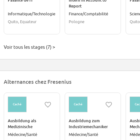
Pasante de IT
Intern in Account to
Pasan
Report
Informatique/Technologie
Finance/Comptabilité
Scien
Quito, Equateur
Pologne
Quito
Voir tous les stages (7) >
Alternances chez Fresenius
Caché
Caché
Cac
Ausbildung als
Ausbildung zum
Ausb
Medizinische
Industriemechaniker
Mecha
Fachangestellte (m/w/d)
(m/w/d) 2027
2027
Médecine/Santé
Médecine/Santé
Méde
für die Dialyse