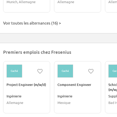
Munich, Allemagne
Allemagne
Alle
Voir toutes les alternances (16) >
Premiers emplois chez Fresenius
Caché
Caché
Cac
Project Engineer (m/w/d)
Component Engineer
Schic
(m/w/
Jahr
Ingénierie
Ingénierie
Suppl
Allemagne
Mexique
Bad 