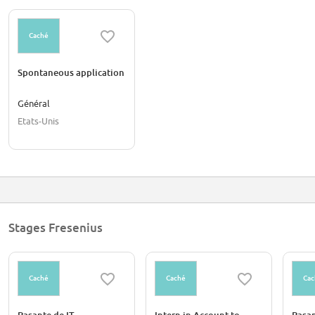
Caché
Spontaneous application
Général
Etats-Unis
Stages Fresenius
Caché
Caché
Cac