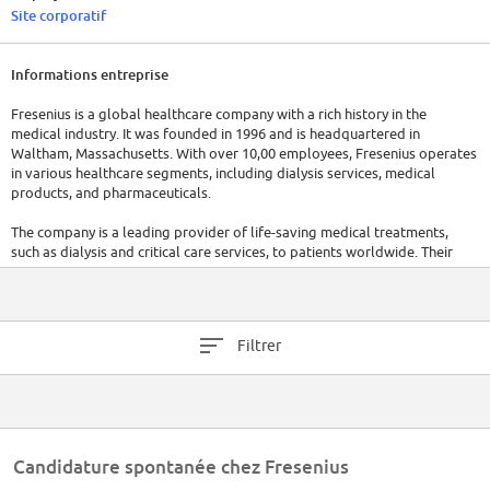
Site corporatif
Informations entreprise
Fresenius is a global healthcare company with a rich history in the
medical industry. It was founded in 1996 and is headquartered in
Waltham, Massachusetts. With over 10,00 employees, Fresenius operates
in various healthcare segments, including dialysis services, medical
products, and pharmaceuticals.
The company is a leading provider of life-saving medical treatments,
such as dialysis and critical care services, to patients worldwide. Their
medical products division manufactures a wide range of healthcare
equipment and supplies.
Fresenius's dedication to patient care and innovation has positioned it as
Filtrer
a key player in the global healthcare industry. The company has raised a
total of $179M in funding over 22 rounds.
Candidature spontanée chez Fresenius