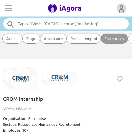
Accueil
Stage
Alternance
Premier emploi
Entreprises
CROM Internship
Vilnius, Lithuania
Organisation:
Entreprise
Secteur:
Ressources Humaines / Recrutement
Employés:
10+