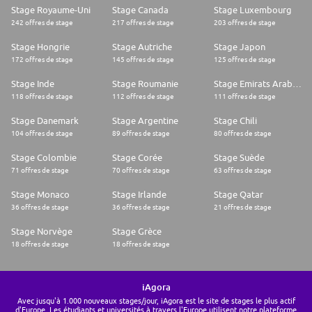
Stage Royaume-Uni
Stage Canada
Stage Luxembourg
242 offres de stage
217 offres de stage
203 offres de stage
Stage Hongrie
Stage Autriche
Stage Japon
172 offres de stage
145 offres de stage
125 offres de stage
Stage Inde
Stage Roumanie
Stage Emirats Arabes Unis
118 offres de stage
112 offres de stage
111 offres de stage
Stage Danemark
Stage Argentine
Stage Chili
104 offres de stage
89 offres de stage
80 offres de stage
Stage Colombie
Stage Corée
Stage Suède
71 offres de stage
70 offres de stage
63 offres de stage
Stage Monaco
Stage Irlande
Stage Qatar
36 offres de stage
36 offres de stage
21 offres de stage
Stage Norvège
Stage Grèce
18 offres de stage
18 offres de stage
iAgora
Avec jusqu'à 1.000 nouveaux stages/jour, iAgora est le site de stages le plus actif
d'Europe. Les étudiants et universités à travers l'Europe utilisent notre plateforme