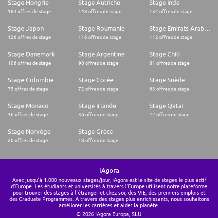
Stage Hongrie
Stage Autriche
Stage Inde
183 offres de stage
148 offres de stage
132 offres de stage
Stage Japon
Stage Roumanie
Stage Emirats Arabes Unis
126 offres de stage
116 offres de stage
112 offres de stage
Stage Danemark
Stage Argentine
Stage Chili
106 offres de stage
98 offres de stage
81 offres de stage
Stage Colombie
Stage Corée
Stage Suède
75 offres de stage
72 offres de stage
63 offres de stage
Stage Monaco
Stage Irlande
Stage Qatar
36 offres de stage
36 offres de stage
22 offres de stage
Stage Norvège
Stage Grèce
20 offres de stage
18 offres de stage
iAgora
Avec jusqu'à 1.000 nouveaux stages/jour, iAgora est le site de stages le plus actif
d'Europe. Les étudiants et universités à travers l'Europe utilisent notre plateforme
pour trouver des stages à l'étranger et chez soi, des VIE, des premiers emplois et
des Graduate Programmes. A travers des stages plus enrichissants, nous souhaitons
améliorer les carrières et aider la planète.
© 2026 iAgora Europa, SLU