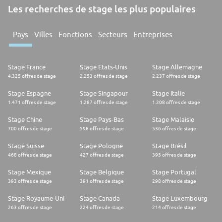
Les recherches de stage les plus populaires
Pays
Villes
Fonctions
Secteurs
Entreprises
Stage France
Stage Etats-Unis
Stage Allemagne
4.325 offres de stage
2.253 offres de stage
2.237 offres de stage
Stage Espagne
Stage Singapour
Stage Italie
1.471 offres de stage
1.287 offres de stage
1.208 offres de stage
Stage Chine
Stage Pays-Bas
Stage Malaisie
700 offres de stage
598 offres de stage
536 offres de stage
Stage Suisse
Stage Pologne
Stage Brésil
468 offres de stage
427 offres de stage
395 offres de stage
Stage Mexique
Stage Belgique
Stage Portugal
393 offres de stage
391 offres de stage
298 offres de stage
Stage Royaume-Uni
Stage Canada
Stage Luxembourg
263 offres de stage
224 offres de stage
214 offres de stage