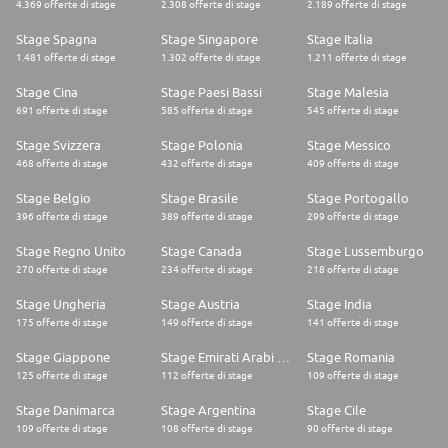
4.369 offerte di stage
2.308 offerte di stage
2.189 offerte di stage
Stage Spagna
Stage Singapore
Stage Italia
1.481 offerte di stage
1.302 offerte di stage
1.211 offerte di stage
Stage Cina
Stage Paesi Bassi
Stage Malesia
691 offerte di stage
585 offerte di stage
545 offerte di stage
Stage Svizzera
Stage Polonia
Stage Messico
468 offerte di stage
432 offerte di stage
409 offerte di stage
Stage Belgio
Stage Brasile
Stage Portogallo
396 offerte di stage
389 offerte di stage
299 offerte di stage
Stage Regno Unito
Stage Canada
Stage Lussemburgo
270 offerte di stage
234 offerte di stage
218 offerte di stage
Stage Ungheria
Stage Austria
Stage India
175 offerte di stage
149 offerte di stage
141 offerte di stage
Stage Giappone
Stage Emirati Arabi Uniti
Stage Romania
125 offerte di stage
112 offerte di stage
109 offerte di stage
Stage Danimarca
Stage Argentina
Stage Cile
109 offerte di stage
108 offerte di stage
90 offerte di stage