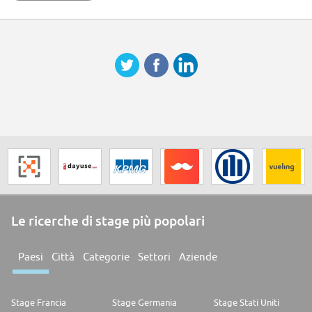
* Lieu : La Clayette (71)
* Mutuelle/prévoyance
* un comité d'entreprise dynamique et de perspectives d'évolution au
sein du Groupe Carrefour.
* Carrefour s'engage pour la santé et le bien-être de ses collaborateurs
en leur proposant différents services : une solution gratuite pour faire du
sport grâce à l'application Gymlib
Envie de rejoindre l'aventure ?
Chez Carrefour, nous avons à cœur de ne passer à côté d'aucun talent et
sommes fiers de compter des équipes représentatives de la société dans
son ensemble. Nous encourageons ainsi tous types de profils à postuler
à cette offre et garantissons un processus de recrutement dénué de
toutes formes de discriminations
Le ricerche di stage più popolari
Paesi
Città
Categorie
Settori
Aziende
Stage Francia
Stage Germania
Stage Stati Uniti