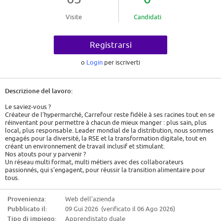
Visite
Candidati
Registrarsi
o
Login
per iscriverti
Descrizione del lavoro:
Le saviez-vous ?
Créateur de l'hypermarché, Carrefour reste fidèle à ses racines tout en se
réinventant pour permettre à chacun de mieux manger : plus sain, plus
local, plus responsable. Leader mondial de la distribution, nous sommes
engagés pour la diversité, la RSE et la transformation digitale, tout en
créant un environnement de travail inclusif et stimulant.
Nos atouts pour y parvenir ?
Un réseau multi format, multi métiers avec des collaborateurs
passionnés, qui s'engagent, pour réussir la transition alimentaire pour
tous.
Porteuse de cette ambition, la Direction Commerciale Proximité, recrute
Provenienza:
Web dell'azienda
pour sa direction Sud-Est un(e) :
Pubblicato il:
09 Gui 2026 (verificato il 06 Ago 2026)
Assistant logistique en Alternance
Tipo di impiego:
Apprendistato duale