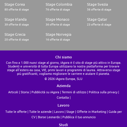
Stage Corea
Stage Colombia
Stage Svezia
80 offerte di stage
76 offerte di stage
56 offerte di stage
Stage Irlanda
Stage Monaco
Stage Qatar
39 offerte di stage
36 offerte di stage
23 offerte di stage
Stage Grecia
Stage Norvegia
20 offerte di stage
16 offerte di stage
Chi siamo
Con fino a 1.000 nuovi stage al giorno, iAgora è il sito di stage più attivo in Europa.
Studenti e università di tutta Europa utilizzano la nostra piattaforma per trovare
stage all'estero ea casa, VIE, primi lavori e programmi di laurea. Attraverso stage
più gratificanti, vogliamo migliorare le carriere e aiutare il pianeta.
© 2026 iAgora Europa, SLU
Azienda
Articoli
Storia
Pubblicità su iAgora
Termini di utilizzo
Politica sulla privacy
Contatta
Lavoro
Tutte le offerte
Tutte le aziende
Lavoro
Stage
Offerte in Marketing
Guida per
CV
Borse Leonardo
Pubblica il tuo annuncio
Studi