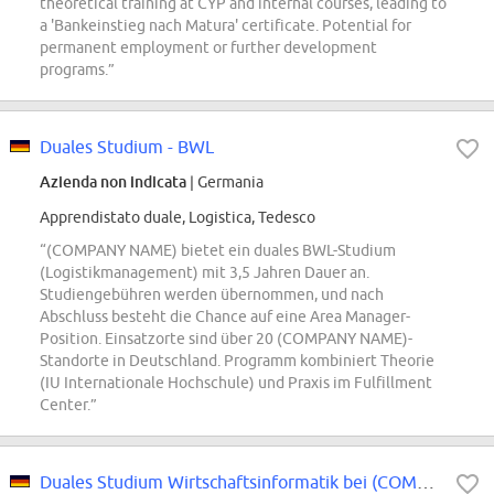
theoretical training at CYP and internal courses, leading to
a 'Bankeinstieg nach Matura' certificate. Potential for
permanent employment or further development
programs.”
Duales Studium - BWL
Azienda non indicata
| Germania
Apprendistato duale, Logistica, Tedesco
“(COMPANY NAME) bietet ein duales BWL-Studium
(Logistikmanagement) mit 3,5 Jahren Dauer an.
Studiengebühren werden übernommen, und nach
Abschluss besteht die Chance auf eine Area Manager-
Position. Einsatzorte sind über 20 (COMPANY NAME)-
Standorte in Deutschland. Programm kombiniert Theorie
(IU Internationale Hochschule) und Praxis im Fulfillment
Center.”
Duales Studium Wirtschaftsinformatik bei (COMPANY NAME) 2027 (m/w/d)