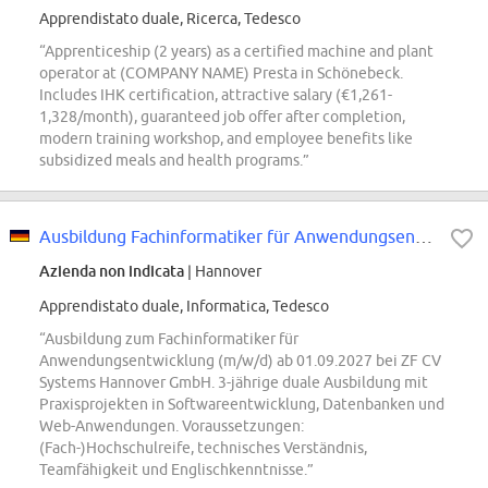
Apprendistato duale, Ricerca, Tedesco
“Apprenticeship (2 years) as a certified machine and plant
operator at (COMPANY NAME) Presta in Schönebeck.
Includes IHK certification, attractive salary (€1,261-
1,328/month), guaranteed job offer after completion,
modern training workshop, and employee benefits like
subsidized meals and health programs.”
Ausbildung Fachinformatiker für Anwendungsentwicklung (m/w/d) ab 01.09.2027...
Azienda non indicata
| Hannover
Apprendistato duale, Informatica, Tedesco
“Ausbildung zum Fachinformatiker für
Anwendungsentwicklung (m/w/d) ab 01.09.2027 bei ZF CV
Systems Hannover GmbH. 3-jährige duale Ausbildung mit
Praxisprojekten in Softwareentwicklung, Datenbanken und
Web-Anwendungen. Voraussetzungen:
(Fach-)Hochschulreife, technisches Verständnis,
Teamfähigkeit und Englischkenntnisse.”