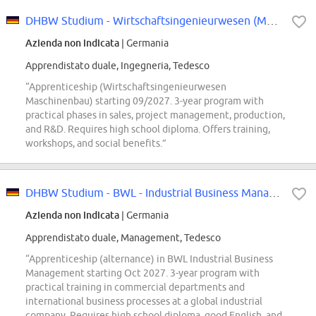
DHBW Studium - Wirtschaftsingenieurwesen (Maschinenbau) (m/w/d) Beginn 2027
Azienda non indicata
| Germania
Apprendistato duale, Ingegneria, Tedesco
“Apprenticeship (Wirtschaftsingenieurwesen
Maschinenbau) starting 09/2027. 3-year program with
practical phases in sales, project management, production,
and R&D. Requires high school diploma. Offers training,
workshops, and social benefits.”
DHBW Studium - BWL - Industrial Business Management (m/w/d) Beginn 2027
Azienda non indicata
| Germania
Apprendistato duale, Management, Tedesco
“Apprenticeship (alternance) in BWL Industrial Business
Management starting Oct 2027. 3-year program with
practical training in commercial departments and
international business processes at a global industrial
company. Requires high school diploma, good English, and