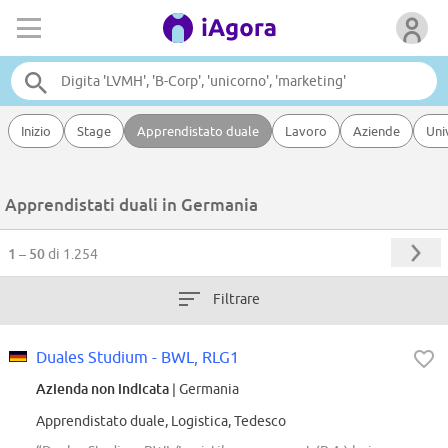
Inizio
Stage
Apprendistato duale
Lavoro
Aziende
Uni
Apprendistati duali in Germania
1 – 50
di 1.254
Filtrare
Duales Studium - BWL, RLG1
Azienda non indicata
| Germania
Apprendistato duale, Logistica, Tedesco