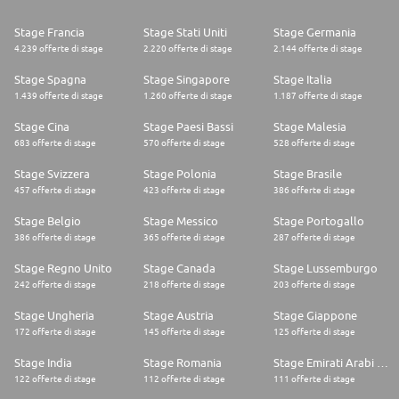
Stage Francia
Stage Stati Uniti
Stage Germania
4.239 offerte di stage
2.220 offerte di stage
2.144 offerte di stage
Stage Spagna
Stage Singapore
Stage Italia
1.439 offerte di stage
1.260 offerte di stage
1.187 offerte di stage
Stage Cina
Stage Paesi Bassi
Stage Malesia
683 offerte di stage
570 offerte di stage
528 offerte di stage
Stage Svizzera
Stage Polonia
Stage Brasile
457 offerte di stage
423 offerte di stage
386 offerte di stage
Stage Belgio
Stage Messico
Stage Portogallo
386 offerte di stage
365 offerte di stage
287 offerte di stage
Stage Regno Unito
Stage Canada
Stage Lussemburgo
242 offerte di stage
218 offerte di stage
203 offerte di stage
Stage Ungheria
Stage Austria
Stage Giappone
172 offerte di stage
145 offerte di stage
125 offerte di stage
Stage India
Stage Romania
Stage Emirati Arabi Uniti
122 offerte di stage
112 offerte di stage
111 offerte di stage