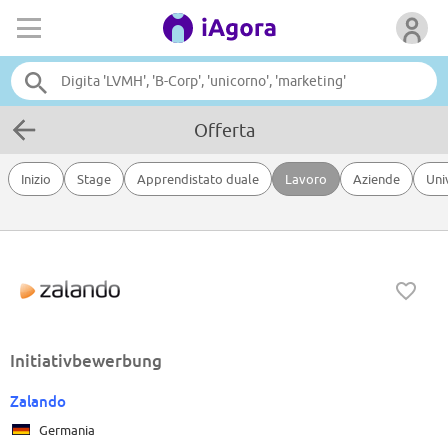
Offerta
Inizio
Stage
Apprendistato duale
Lavoro
Aziende
Uni
Initiativbewerbung
Zalando
Germania