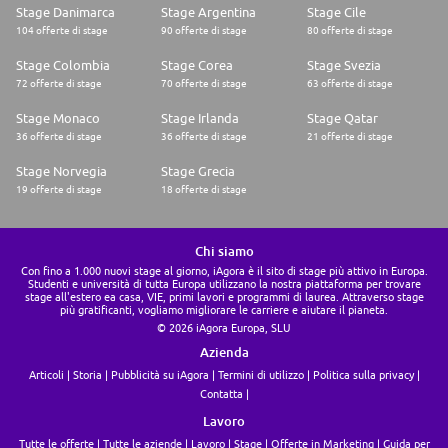
Stage Danimarca
Stage Argentina
Stage Cile
104 offerte di stage
90 offerte di stage
80 offerte di stage
Stage Colombia
Stage Corea
Stage Svezia
72 offerte di stage
70 offerte di stage
63 offerte di stage
Stage Monaco
Stage Irlanda
Stage Qatar
36 offerte di stage
36 offerte di stage
21 offerte di stage
Stage Norvegia
Stage Grecia
19 offerte di stage
18 offerte di stage
Chi siamo
Con fino a 1.000 nuovi stage al giorno, iAgora è il sito di stage più attivo in Europa.
Studenti e università di tutta Europa utilizzano la nostra piattaforma per trovare
stage all'estero ea casa, VIE, primi lavori e programmi di laurea. Attraverso stage
più gratificanti, vogliamo migliorare le carriere e aiutare il pianeta.
© 2026 iAgora Europa, SLU
Azienda
Articoli
Storia
Pubblicità su iAgora
Termini di utilizzo
Politica sulla privacy
Contatta
Lavoro
Tutte le offerte
Tutte le aziende
Lavoro
Stage
Offerte in Marketing
Guida per