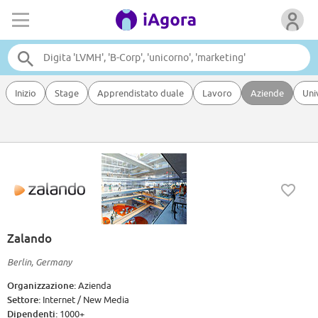
Inizio
Stage
Apprendistato duale
Lavoro
Aziende
Uni
Zalando
Berlin, Germany
Organizzazione:
Azienda
Settore:
Internet / New Media
Dipendenti:
1000+