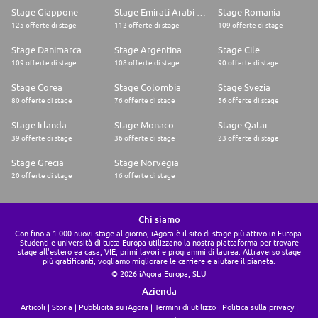
Stage Giappone
Stage Emirati Arabi Uniti
Stage Romania
125 offerte di stage
112 offerte di stage
109 offerte di stage
Stage Danimarca
Stage Argentina
Stage Cile
109 offerte di stage
108 offerte di stage
90 offerte di stage
Stage Corea
Stage Colombia
Stage Svezia
80 offerte di stage
76 offerte di stage
56 offerte di stage
Stage Irlanda
Stage Monaco
Stage Qatar
39 offerte di stage
36 offerte di stage
23 offerte di stage
Stage Grecia
Stage Norvegia
20 offerte di stage
16 offerte di stage
Chi siamo
Con fino a 1.000 nuovi stage al giorno, iAgora è il sito di stage più attivo in Europa.
Studenti e università di tutta Europa utilizzano la nostra piattaforma per trovare
stage all'estero ea casa, VIE, primi lavori e programmi di laurea. Attraverso stage
più gratificanti, vogliamo migliorare le carriere e aiutare il pianeta.
© 2026 iAgora Europa, SLU
Azienda
Articoli
Storia
Pubblicità su iAgora
Termini di utilizzo
Politica sulla privacy