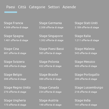
Paesi
Città
Categorie
Settori
Aziende
Stage Francia
Stage Germania
Stage Stati Uniti
4.369 offerte di stage
2.308 offerte di stage
2.189 offerte di stage
Stage Spagna
Stage Singapore
Stage Italia
1.481 offerte di stage
1.302 offerte di stage
1.211 offerte di stage
Stage Cina
Stage Paesi Bassi
Stage Malesia
691 offerte di stage
585 offerte di stage
545 offerte di stage
Stage Svizzera
Stage Polonia
Stage Messico
468 offerte di stage
432 offerte di stage
409 offerte di stage
Stage Belgio
Stage Brasile
Stage Portogallo
396 offerte di stage
389 offerte di stage
299 offerte di stage
Stage Regno Unito
Stage Canada
Stage Lussemburgo
270 offerte di stage
234 offerte di stage
218 offerte di stage
Stage Ungheria
Stage Austria
Stage India
175 offerte di stage
149 offerte di stage
141 offerte di stage