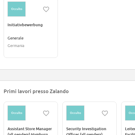
Occulto
Initiativbewerbung
Generale
Germania
Primi lavori presso Zalando
Occulto
Occulto
Occu
Assistant Store Manager
Security Investigation
Leite
(all genders) Hamburg
Officer (all genders)
Facil