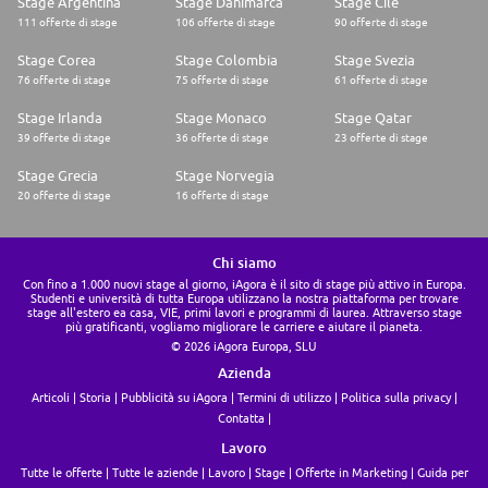
Stage Argentina
Stage Danimarca
Stage Cile
mejor a nuestros clientes y comunidades
111 offerte di stage
106 offerte di stage
90 offerte di stage
Stage Corea
Stage Colombia
Stage Svezia
76 offerte di stage
75 offerte di stage
61 offerte di stage
Stage Irlanda
Stage Monaco
Stage Qatar
39 offerte di stage
36 offerte di stage
23 offerte di stage
Stage Grecia
Stage Norvegia
20 offerte di stage
16 offerte di stage
Chi siamo
Con fino a 1.000 nuovi stage al giorno, iAgora è il sito di stage più attivo in Europa.
Studenti e università di tutta Europa utilizzano la nostra piattaforma per trovare
stage all'estero ea casa, VIE, primi lavori e programmi di laurea. Attraverso stage
più gratificanti, vogliamo migliorare le carriere e aiutare il pianeta.
© 2026 iAgora Europa, SLU
Azienda
Articoli
Storia
Pubblicità su iAgora
Termini di utilizzo
Politica sulla privacy
Contatta
Lavoro
Tutte le offerte
Tutte le aziende
Lavoro
Stage
Offerte in Marketing
Guida per