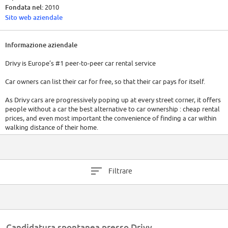
Fondata nel:
2010
Sito web aziendale
Informazione aziendale
Drivy is Europe’s #1 peer-to-peer car rental service
Car owners can list their car for free, so that their car pays for itself.
As Drivy cars are progressively poping up at every street corner, it offers
people without a car the best alternative to car ownership : cheap rental
prices, and even most important the convenience of finding a car within
walking distance of their home.
We form a community of neighbours and travelers who like using
resources in a smarter way, and value more service than ownership.
Filtrare
Drivy belongs to the sharing economy movement, amidst other services
like Airbnb and Blablacar. We’re convinced that this decentralized
economy to share goods and services is plainly more efficient, as it
reduces wasting of ressources, which in turn can provide economic,
environmental and social good.
Candidatura spontanea presso Drivy