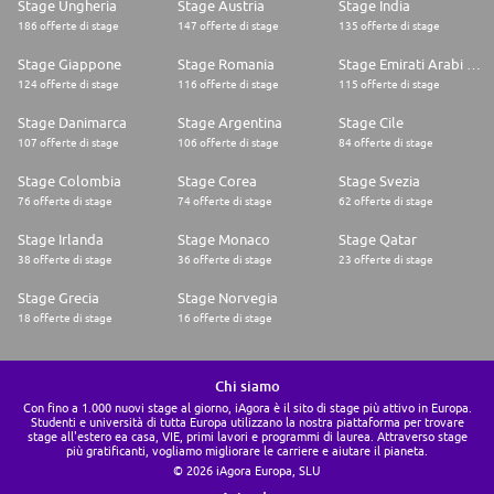
Stage Ungheria
Stage Austria
Stage India
186 offerte di stage
147 offerte di stage
135 offerte di stage
Stage Giappone
Stage Romania
Stage Emirati Arabi Uniti
124 offerte di stage
116 offerte di stage
115 offerte di stage
Stage Danimarca
Stage Argentina
Stage Cile
107 offerte di stage
106 offerte di stage
84 offerte di stage
Stage Colombia
Stage Corea
Stage Svezia
76 offerte di stage
74 offerte di stage
62 offerte di stage
Stage Irlanda
Stage Monaco
Stage Qatar
38 offerte di stage
36 offerte di stage
23 offerte di stage
Stage Grecia
Stage Norvegia
18 offerte di stage
16 offerte di stage
Chi siamo
Con fino a 1.000 nuovi stage al giorno, iAgora è il sito di stage più attivo in Europa.
Studenti e università di tutta Europa utilizzano la nostra piattaforma per trovare
stage all'estero ea casa, VIE, primi lavori e programmi di laurea. Attraverso stage
più gratificanti, vogliamo migliorare le carriere e aiutare il pianeta.
© 2026 iAgora Europa, SLU