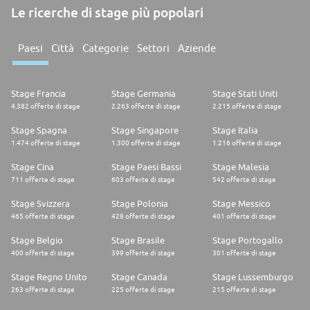
Le ricerche di stage più popolari
Paesi
Città
Categorie
Settori
Aziende
Stage Francia
Stage Germania
Stage Stati Uniti
4.382 offerte di stage
2.263 offerte di stage
2.215 offerte di stage
Stage Spagna
Stage Singapore
Stage Italia
1.474 offerte di stage
1.300 offerte di stage
1.216 offerte di stage
Stage Cina
Stage Paesi Bassi
Stage Malesia
711 offerte di stage
603 offerte di stage
542 offerte di stage
Stage Svizzera
Stage Polonia
Stage Messico
465 offerte di stage
428 offerte di stage
401 offerte di stage
Stage Belgio
Stage Brasile
Stage Portogallo
400 offerte di stage
399 offerte di stage
301 offerte di stage
Stage Regno Unito
Stage Canada
Stage Lussemburgo
263 offerte di stage
225 offerte di stage
215 offerte di stage