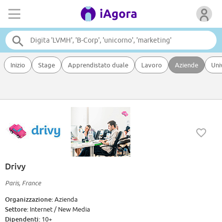
Inizio
Stage
Apprendistato duale
Lavoro
Aziende
Uni
Drivy
Paris, France
Organizzazione:
Azienda
Settore:
Internet / New Media
Dipendenti:
10+