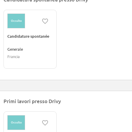
But let our community speak for us !
Occulto
Candidature spontanée
Generale
Francia
Primi lavori presso Drivy
Occulto