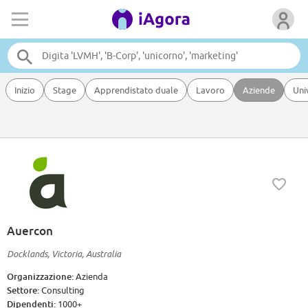
Inizio
Stage
Apprendistato duale
Lavoro
Aziende
Uni
Auercon
Docklands, Victoria, Australia
Organizzazione:
Azienda
Settore:
Consulting
Dipendenti:
1000+