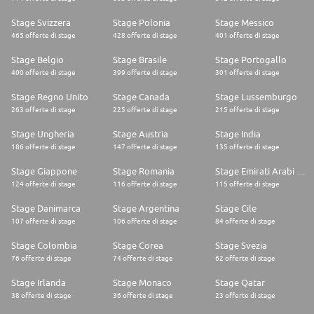
Stage Svizzera
Stage Polonia
Stage Messico
465 offerte di stage
428 offerte di stage
401 offerte di stage
Stage Belgio
Stage Brasile
Stage Portogallo
400 offerte di stage
399 offerte di stage
301 offerte di stage
Stage Regno Unito
Stage Canada
Stage Lussemburgo
263 offerte di stage
225 offerte di stage
215 offerte di stage
Stage Ungheria
Stage Austria
Stage India
186 offerte di stage
147 offerte di stage
135 offerte di stage
Stage Giappone
Stage Romania
Stage Emirati Arabi Uniti
124 offerte di stage
116 offerte di stage
115 offerte di stage
Stage Danimarca
Stage Argentina
Stage Cile
107 offerte di stage
106 offerte di stage
84 offerte di stage
Stage Colombia
Stage Corea
Stage Svezia
76 offerte di stage
74 offerte di stage
62 offerte di stage
Stage Irlanda
Stage Monaco
Stage Qatar
38 offerte di stage
36 offerte di stage
23 offerte di stage