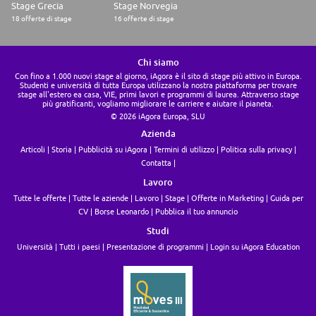
Stage Grecia
Stage Norvegia
18 offerte di stage
16 offerte di stage
Chi siamo
Con fino a 1.000 nuovi stage al giorno, iAgora è il sito di stage più attivo in Europa.
Studenti e università di tutta Europa utilizzano la nostra piattaforma per trovare
stage all'estero ea casa, VIE, primi lavori e programmi di laurea. Attraverso stage
più gratificanti, vogliamo migliorare le carriere e aiutare il pianeta.
© 2026 iAgora Europa, SLU
Azienda
Articoli
Storia
Pubblicità su iAgora
Termini di utilizzo
Politica sulla privacy
Contatta
Lavoro
Tutte le offerte
Tutte le aziende
Lavoro
Stage
Offerte in Marketing
Guida per
CV
Borse Leonardo
Pubblica il tuo annuncio
Studi
Università
Tutti i paesi
Presentazione di programmi
Login su iAgora Education