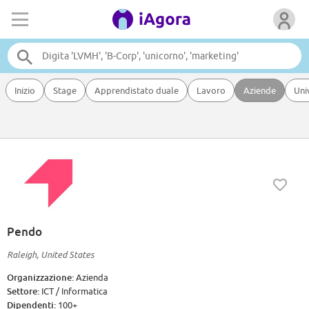
Inizio
Stage
Apprendistato duale
Lavoro
Aziende
Uni
Pendo
Raleigh, United States
Organizzazione:
Azienda
Settore:
ICT / Informatica
Dipendenti:
100+