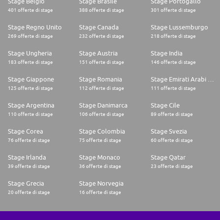
Stage Belgio
Stage Brasile
Stage Portogallo
401 offerte di stage
388 offerte di stage
301 offerte di stage
Stage Regno Unito
Stage Canada
Stage Lussemburgo
269 offerte di stage
232 offerte di stage
218 offerte di stage
Stage Ungheria
Stage Austria
Stage India
183 offerte di stage
151 offerte di stage
146 offerte di stage
Stage Giappone
Stage Romania
Stage Emirati Arabi Uniti
125 offerte di stage
112 offerte di stage
111 offerte di stage
Stage Argentina
Stage Danimarca
Stage Cile
110 offerte di stage
106 offerte di stage
89 offerte di stage
Stage Corea
Stage Colombia
Stage Svezia
76 offerte di stage
75 offerte di stage
60 offerte di stage
Stage Irlanda
Stage Monaco
Stage Qatar
39 offerte di stage
36 offerte di stage
23 offerte di stage
Stage Grecia
Stage Norvegia
20 offerte di stage
16 offerte di stage