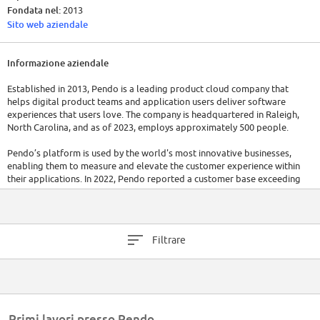
Fondata nel:
2013
Sito web aziendale
Informazione aziendale
Established in 2013, Pendo is a leading product cloud company that
helps digital product teams and application users deliver software
experiences that users love. The company is headquartered in Raleigh,
North Carolina, and as of 2023, employs approximately 500 people.
Pendo’s platform is used by the world's most innovative businesses,
enabling them to measure and elevate the customer experience within
their applications. In 2022, Pendo reported a customer base exceeding
1,500 companies and revenue growth that reaffirms its market position.
Pendo has raised a total of $469.5M in funding over 11 rounds.
Filtrare
Primi lavori presso Pendo