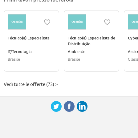
Occulto
Occulto
Occu
Técnico(a) Especialista
Técnico(a) Especialista de
Cyber
Distribuição
IT/Tecnologia
Ambiente
Assic
Brasile
Brasile
Glasg
Vedi tutte le offerte (73) >