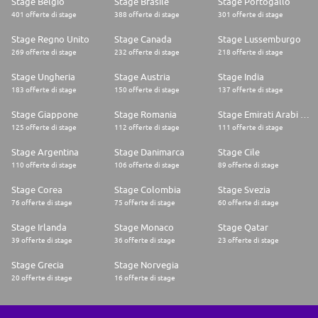
Stage Belgio
Stage Brasile
Stage Portogallo
401 offerte di stage
388 offerte di stage
301 offerte di stage
Stage Regno Unito
Stage Canada
Stage Lussemburgo
269 offerte di stage
232 offerte di stage
218 offerte di stage
Stage Ungheria
Stage Austria
Stage India
183 offerte di stage
150 offerte di stage
137 offerte di stage
Stage Giappone
Stage Romania
Stage Emirati Arabi Uniti
125 offerte di stage
112 offerte di stage
111 offerte di stage
Stage Argentina
Stage Danimarca
Stage Cile
110 offerte di stage
106 offerte di stage
89 offerte di stage
Stage Corea
Stage Colombia
Stage Svezia
76 offerte di stage
75 offerte di stage
60 offerte di stage
Stage Irlanda
Stage Monaco
Stage Qatar
39 offerte di stage
36 offerte di stage
23 offerte di stage
Stage Grecia
Stage Norvegia
20 offerte di stage
16 offerte di stage