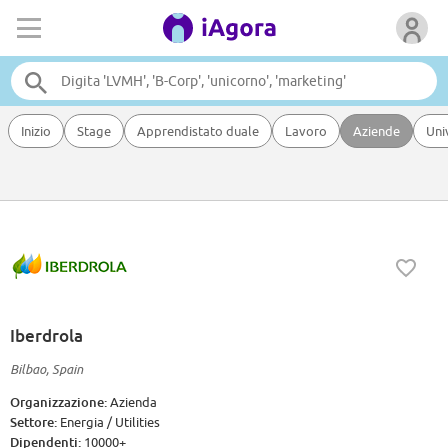
Inizio
Stage
Apprendistato duale
Lavoro
Aziende
Uni
Iberdrola
Bilbao, Spain
Organizzazione:
Azienda
Settore:
Energia / Utilities
Dipendenti:
10000+