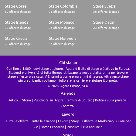
Stage Corea
Stage Colombia
Stage Svezia
80 offerte di stage
76 offerte di stage
56 offerte di stage
Stage Irlanda
Stage Monaco
Stage Qatar
38 offerte di stage
36 offerte di stage
23 offerte di stage
Stage Grecia
Stage Norvegia
20 offerte di stage
16 offerte di stage
Chi siamo
Con fino a 1.000 nuovi stage al giorno, iAgora è il sito di stage più attivo in Europa.
Studenti e università di tutta Europa utilizzano la nostra piattaforma per trovare
stage all'estero ea casa, VIE, primi lavori e programmi di laurea. Attraverso stage
più gratificanti, vogliamo migliorare le carriere e aiutare il pianeta.
© 2026 iAgora Europa, SLU
Azienda
Articoli
Storia
Pubblicità su iAgora
Termini di utilizzo
Politica sulla privacy
Contatta
Lavoro
Tutte le offerte
Tutte le aziende
Lavoro
Stage
Offerte in Marketing
Guida per
CV
Borse Leonardo
Pubblica il tuo annuncio
Studi