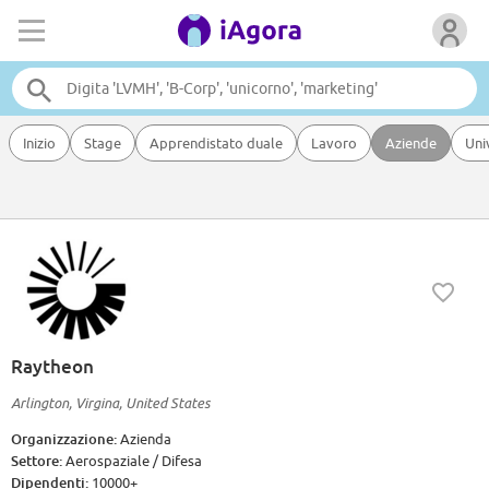
Inizio
Stage
Apprendistato duale
Lavoro
Aziende
Uni
Raytheon
Arlington, Virgina, United States
Organizzazione:
Azienda
Settore:
Aerospaziale / Difesa
Dipendenti:
10000+