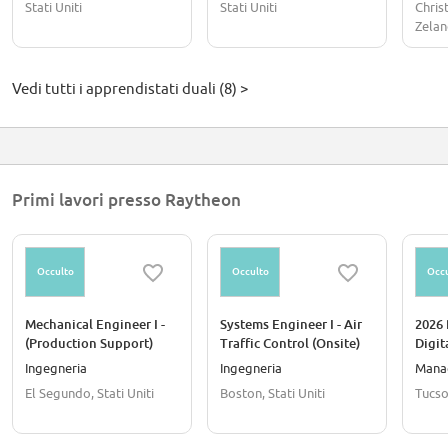
Stati Uniti
Stati Uniti
Chris
Zela
Vedi tutti i apprendistati duali (8) >
Primi lavori presso Raytheon
Occulto
Occulto
Occu
Mechanical Engineer I -
Systems Engineer I - Air
2026 
(Production Support)
Traffic Control (Onsite)
Digit
Conf
Ingegneria
Ingegneria
Mana
Mana
El Segundo, Stati Uniti
Boston, Stati Uniti
Tucson
(Onsi