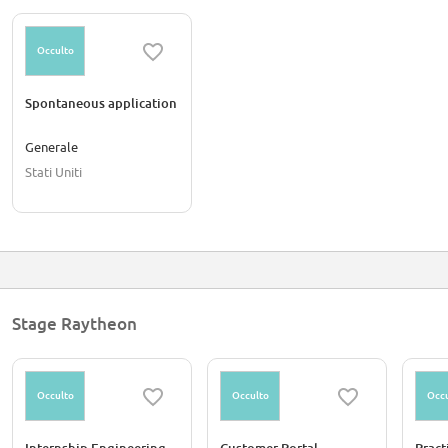
Occulto
Spontaneous application
Generale
Stati Uniti
Stage Raytheon
Occulto
Occulto
Occu