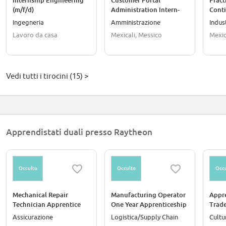
Internship Engineering
Customer Portal
Pract
(m/f/d)
Administration Intern-
Conti
1st shift- Avionics
Avion
Ingegneria
Amministrazione
Indus
Lavoro da casa
Mexicali, Messico
Mexic
Vedi tutti i tirocini (15) >
Apprendistati duali presso Raytheon
Occulto
Occulto
Occu
Mechanical Repair
Manufacturing Operator
Appre
Technician Apprentice
One Year Apprenticeship
Trad
(Onsite)
Assicurazione
Logistica/Supply Chain
Cultu