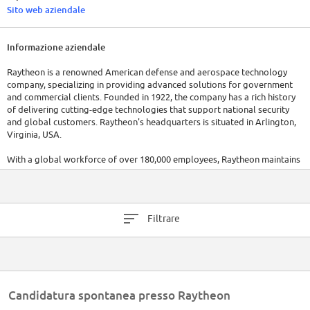
Sito web aziendale
Informazione aziendale
Raytheon is a renowned American defense and aerospace technology
company, specializing in providing advanced solutions for government
and commercial clients. Founded in 1922, the company has a rich history
of delivering cutting-edge technologies that support national security
and global customers. Raytheon's headquarters is situated in Arlington,
Virginia, USA.
With a global workforce of over 180,000 employees, Raytheon maintains
a strong presence in various locations worldwide. The company's team
comprises skilled professionals, engineers, and experts who contribute
to its mission of delivering innovative solutions for complex challenges.
Filtrare
Raytheon had consistently demonstrated robust financial performance.
With a focus on research and development, the company continued to
expand its portfolio of products and services, driving growth and
profitability. The company has raised a total of $3M in funding over 1
round.
Candidatura spontanea presso Raytheon