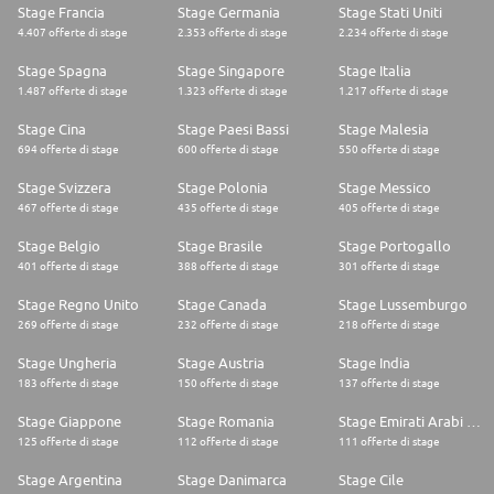
Stage Francia
Stage Germania
Stage Stati Uniti
4.407 offerte di stage
2.353 offerte di stage
2.234 offerte di stage
Stage Spagna
Stage Singapore
Stage Italia
1.487 offerte di stage
1.323 offerte di stage
1.217 offerte di stage
Stage Cina
Stage Paesi Bassi
Stage Malesia
694 offerte di stage
600 offerte di stage
550 offerte di stage
Stage Svizzera
Stage Polonia
Stage Messico
467 offerte di stage
435 offerte di stage
405 offerte di stage
Stage Belgio
Stage Brasile
Stage Portogallo
401 offerte di stage
388 offerte di stage
301 offerte di stage
Stage Regno Unito
Stage Canada
Stage Lussemburgo
269 offerte di stage
232 offerte di stage
218 offerte di stage
Stage Ungheria
Stage Austria
Stage India
183 offerte di stage
150 offerte di stage
137 offerte di stage
Stage Giappone
Stage Romania
Stage Emirati Arabi Uniti
125 offerte di stage
112 offerte di stage
111 offerte di stage
Stage Argentina
Stage Danimarca
Stage Cile