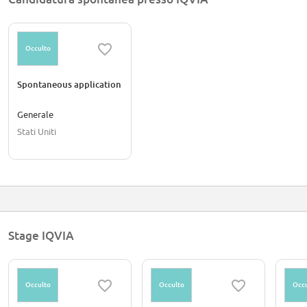
Occulto
Spontaneous application
Generale
Stati Uniti
Stage IQVIA
Occulto
Occulto
Occu