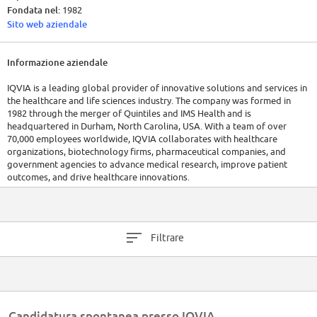
Fondata nel:
1982
Sito web aziendale
Informazione aziendale
IQVIA is a leading global provider of innovative solutions and services in
the healthcare and life sciences industry. The company was formed in
1982 through the merger of Quintiles and IMS Health and is
headquartered in Durham, North Carolina, USA. With a team of over
70,000 employees worldwide, IQVIA collaborates with healthcare
organizations, biotechnology firms, pharmaceutical companies, and
government agencies to advance medical research, improve patient
outcomes, and drive healthcare innovations.
As of the most recent available financial information, IQVIA continues to
demonstrate strong financial performance, reflecting its commitment to
excellence and driving positive impact in the healthcare sector. The
Filtrare
company has raised a total of $1B in funding over 2 rounds.
Candidatura spontanea presso IQVIA