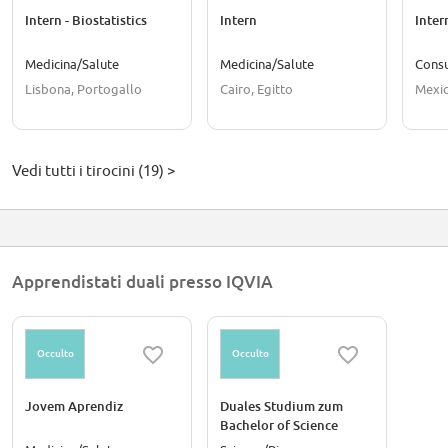
Intern - Biostatistics
Intern
Inter
Medicina/Salute
Medicina/Salute
Cons
Lisbona, Portogallo
Cairo, Egitto
Mexic
Vedi tutti i tirocini (19) >
Apprendistati duali presso IQVIA
Occulto
Occulto
Jovem Aprendiz
Duales Studium zum
Bachelor of Science
Informatik (m/w/d)