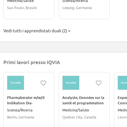
Medicina/Salute
Scienza/Ricerca
Sao Paulo, Brasile
Leipzig, Germania
Vedi tutti i apprendistati duali (2) >
Primi lavori presso IQVIA
Occulto
Occulto
Occu
Pharmaberater m/w/d
Analyste, Données sur la
Exper
Indikation Dia-
santé et programmation
Coord
Schwerpunkt und
statistique/ Analyst,
Home
Scienza/Ricerca
Medicina/Salute
Medic
Diabetologen
Health Data & Statistical
Berlin, Germania
Quebec City, Canada
Lavor
Programming