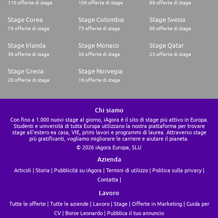
110 offerte di stage
106 offerte di stage
89 offerte di stage
Stage Corea
Stage Colombia
Stage Svezia
76 offerte di stage
75 offerte di stage
60 offerte di stage
Stage Irlanda
Stage Monaco
Stage Qatar
39 offerte di stage
36 offerte di stage
23 offerte di stage
Stage Grecia
Stage Norvegia
20 offerte di stage
16 offerte di stage
Chi siamo
Con fino a 1.000 nuovi stage al giorno, iAgora è il sito di stage più attivo in Europa.
Studenti e università di tutta Europa utilizzano la nostra piattaforma per trovare
stage all'estero ea casa, VIE, primi lavori e programmi di laurea. Attraverso stage
più gratificanti, vogliamo migliorare le carriere e aiutare il pianeta.
© 2026 iAgora Europa, SLU
Azienda
Articoli
Storia
Pubblicità su iAgora
Termini di utilizzo
Politica sulla privacy
Contatta
Lavoro
Tutte le offerte
Tutte le aziende
Lavoro
Stage
Offerte in Marketing
Guida per
CV
Borse Leonardo
Pubblica il tuo annuncio