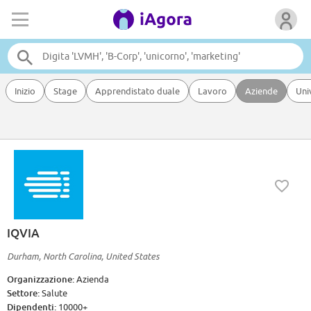
Inizio
Stage
Apprendistato duale
Lavoro
Aziende
Uni
IQVIA
Durham, North Carolina, United States
Organizzazione:
Azienda
Settore:
Salute
Dipendenti:
10000+