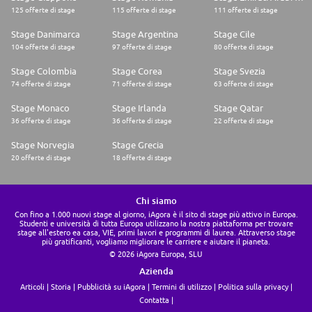
125 offerte di stage
115 offerte di stage
111 offerte di stage
Stage Danimarca
Stage Argentina
Stage Cile
104 offerte di stage
97 offerte di stage
80 offerte di stage
Stage Colombia
Stage Corea
Stage Svezia
74 offerte di stage
71 offerte di stage
63 offerte di stage
Stage Monaco
Stage Irlanda
Stage Qatar
36 offerte di stage
36 offerte di stage
22 offerte di stage
Stage Norvegia
Stage Grecia
20 offerte di stage
18 offerte di stage
Chi siamo
Con fino a 1.000 nuovi stage al giorno, iAgora è il sito di stage più attivo in Europa.
Studenti e università di tutta Europa utilizzano la nostra piattaforma per trovare
stage all'estero ea casa, VIE, primi lavori e programmi di laurea. Attraverso stage
più gratificanti, vogliamo migliorare le carriere e aiutare il pianeta.
© 2026 iAgora Europa, SLU
Azienda
Articoli
Storia
Pubblicità su iAgora
Termini di utilizzo
Politica sulla privacy
Contatta