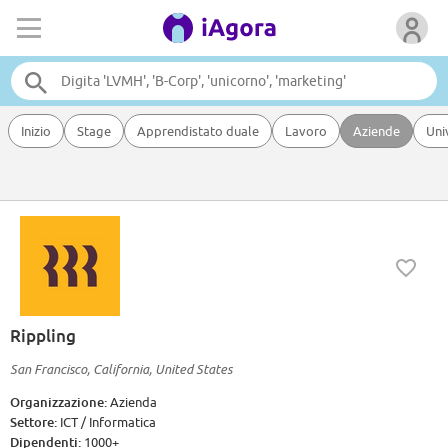
Inizio
Stage
Apprendistato duale
Lavoro
Aziende
Uni
Rippling
San Francisco, California, United States
Organizzazione:
Azienda
Settore:
ICT / Informatica
Dipendenti:
1000+