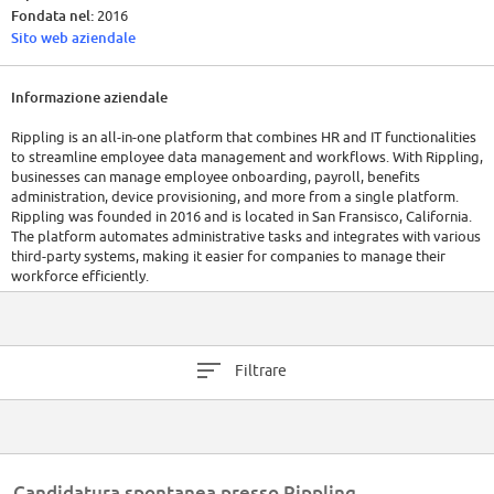
Fondata nel:
2016
Sito web aziendale
Informazione aziendale
Rippling is an all-in-one platform that combines HR and IT functionalities
to streamline employee data management and workflows. With Rippling,
businesses can manage employee onboarding, payroll, benefits
administration, device provisioning, and more from a single platform.
Rippling was founded in 2016 and is located in San Fransisco, California.
The platform automates administrative tasks and integrates with various
third-party systems, making it easier for companies to manage their
workforce efficiently.
Rippling has over 1,000 employees and has raised a total of $1.2B in
funding over 6 rounds. For the most up-to-date information, it is
recommended to visit their official website or refer to the latest reports.
Filtrare
Candidatura spontanea presso Rippling