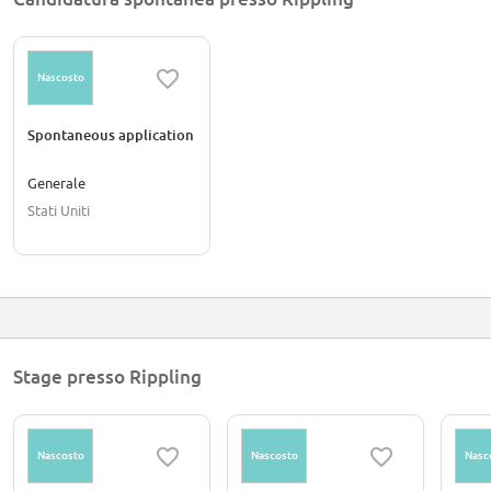
Nascosto
Spontaneous application
Generale
Stati Uniti
Stage presso Rippling
Nascosto
Nascosto
Nasc