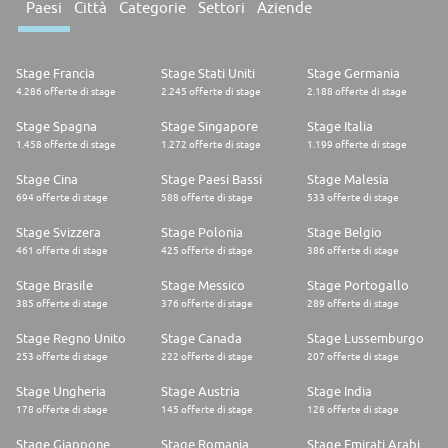
Paesi
Città
Categorie
Settori
Aziende
Stage Francia
Stage Stati Uniti
Stage Germania
4.286 offerte di stage
2.245 offerte di stage
2.188 offerte di stage
Stage Spagna
Stage Singapore
Stage Italia
1.458 offerte di stage
1.272 offerte di stage
1.199 offerte di stage
Stage Cina
Stage Paesi Bassi
Stage Malesia
694 offerte di stage
588 offerte di stage
533 offerte di stage
Stage Svizzera
Stage Polonia
Stage Belgio
461 offerte di stage
425 offerte di stage
386 offerte di stage
Stage Brasile
Stage Messico
Stage Portogallo
385 offerte di stage
376 offerte di stage
289 offerte di stage
Stage Regno Unito
Stage Canada
Stage Lussemburgo
253 offerte di stage
222 offerte di stage
207 offerte di stage
Stage Ungheria
Stage Austria
Stage India
178 offerte di stage
145 offerte di stage
128 offerte di stage
Stage Giappone
Stage Romania
Stage Emirati Arabi Uniti