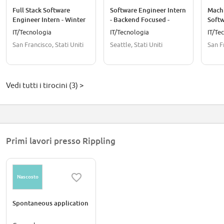
Full Stack Software
Software Engineer Intern
Mach
Engineer Intern - Winter
- Backend Focused -
Softw
2027
Winter 2027
- Win
IT/Tecnologia
IT/Tecnologia
IT/Te
San Francisco, Stati Uniti
Seattle, Stati Uniti
San Fr
Vedi tutti i tirocini (3) >
Primi lavori presso Rippling
Nascosto
Spontaneous application