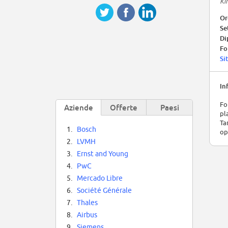
Ki
Or
Se
Di
Fo
Si
In
Fo
Aziende
Offerte
Paesi
pl
Ta
1.
Bosch
op
2.
LVMH
3.
Ernst and Young
4.
PwC
5.
Mercado Libre
6.
Société Générale
7.
Thales
8.
Airbus
9.
Siemens