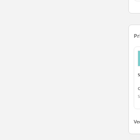
Pr
S
G
S
Ved