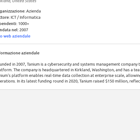
rkland, United States
ganizzazione:
Azienda
ttore:
ICT / Informatica
pendenti:
1000+
ndata nel:
2007
to web aziendale
formazione aziendale
unded in 2007, Tanium is a cybersecurity and systems management company t
atform. The company is headquartered in Kirkland, Washington, and has a te
nium's platform enables real-time data collection at enterprise scale, allowi
erations. In its latest funding round in 2020, Tanium raised $150 million, refle