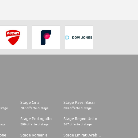
Stage Cina
Stage Paesi Bassi
 stage
707 offerte di stage
604 offerte di stage
o
Stage Portogallo
Stage Regno Unito
tage
299 offerte di stage
267 offerte di stage
one
Stage Romania
Stage Emirati Arabi Uniti