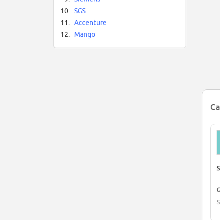
10.
SGS
11.
Accenture
12.
Mango
Ca
S
G
S