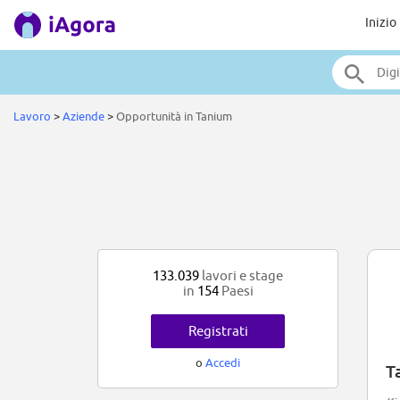
Inizio
Lavoro
>
Aziende
>
Opportunità in Tanium
133.039
lavori e stage
in
154
Paesi
Registrati
o
Accedi
T