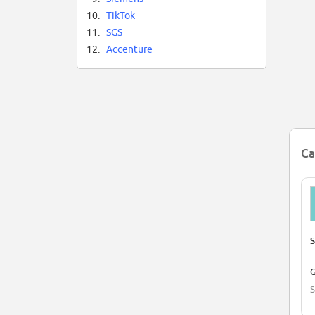
10.
TikTok
11.
SGS
12.
Accenture
Ca
S
G
S