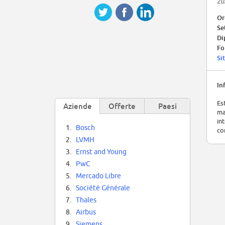
Zu
Or
Se
Di
Fo
Si
In
Es
Aziende
Offerte
Paesi
ma
in
1.
Bosch
co
2.
LVMH
3.
Ernst and Young
4.
PwC
5.
Mercado Libre
6.
Société Générale
7.
Thales
8.
Airbus
9.
Siemens