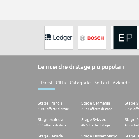
Le ricerche di stage più popolari
Paesi
Città
Categorie
Settori
Aziende
Stage Francia
Stage Germania
Stage St
4.407 offerte di stage
2.353 offerte di stage
2.234 offe
Stage Malesia
Stage Svizzera
Stage P
550 offerte di stage
467 offerte di stage
435 offert
Stage Canada
Stage Lussemburgo
Stage U