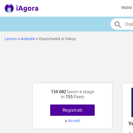
Inizio
Lavoro
>
Aziende
>
Opportunità in Yokoy
134.682
lavori e stage
in
155
Paesi
Registrati
o
Accedi
Y