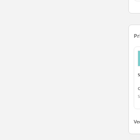
Pr
S
G
S
Ved