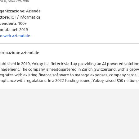
rich, Switzerland
ganizzazione:
Azienda
ttore:
ICT / Informatica
pendenti:
100+
ndata nel:
2019
to web aziendale
formazione aziendale
tablished in 2019, Yokoy is a fintech startup providing an AI-powered solut
nagement. The company is headquartered in Zurich, Switzerland, with a grow
tegrates with existing finance software to manage expenses, company cards, b
mpliance with regulations. In a 2022 funding round, Yokoy raised $50 million