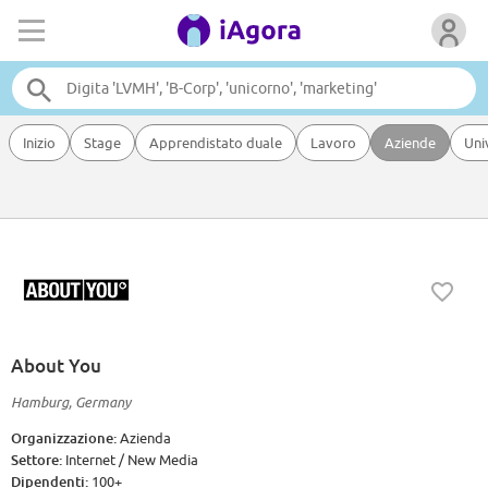
Inizio
Stage
Apprendistato duale
Lavoro
Aziende
Uni
About You
Hamburg, Germany
Organizzazione:
Azienda
Settore:
Internet / New Media
Dipendenti:
100+