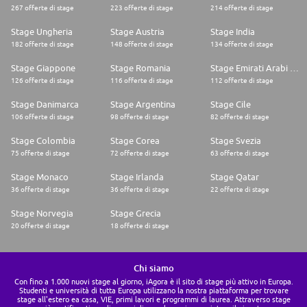
267 offerte di stage
223 offerte di stage
214 offerte di stage
Stage Ungheria
Stage Austria
Stage India
182 offerte di stage
148 offerte di stage
134 offerte di stage
Stage Giappone
Stage Romania
Stage Emirati Arabi Uniti
126 offerte di stage
116 offerte di stage
112 offerte di stage
Stage Danimarca
Stage Argentina
Stage Cile
106 offerte di stage
98 offerte di stage
82 offerte di stage
Stage Colombia
Stage Corea
Stage Svezia
75 offerte di stage
72 offerte di stage
63 offerte di stage
Stage Monaco
Stage Irlanda
Stage Qatar
36 offerte di stage
36 offerte di stage
22 offerte di stage
Stage Norvegia
Stage Grecia
20 offerte di stage
18 offerte di stage
Chi siamo
Con fino a 1.000 nuovi stage al giorno, iAgora è il sito di stage più attivo in Europa.
Studenti e università di tutta Europa utilizzano la nostra piattaforma per trovare
stage all'estero ea casa, VIE, primi lavori e programmi di laurea. Attraverso stage