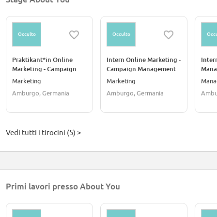
Occulto
Occulto
Occu
Praktikant*in Online
Intern Online Marketing -
Inter
Marketing - Campaign
Campaign Management
Mana
Management and
and Analytics (all
gend
Marketing
Marketing
Mana
Analytics (all genders)
genders)
Amburgo, Germania
Amburgo, Germania
Ambu
Vedi tutti i tirocini (5) >
Primi lavori presso About You