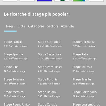
Le ricerche di stage più popolari
Paesi
Città
Categorie
Settori
Aziende
Stage Francia
Stage Stati Uniti
Stage Germania
4.337 offerte di stage
2.253 offerte di stage
2.248 offerte di stage
Stage Spagna
Stage Singapore
Stage Italia
1.475 offerte di stage
1.289 offerte di stage
1.213 offerte di stage
Stage Cina
Stage Paesi Bassi
Stage Malesia
707 offerte di stage
604 offerte di stage
534 offerte di stage
Stage Svizzera
Stage Polonia
Stage Brasile
469 offerte di stage
427 offerte di stage
398 offerte di stage
Stage Messico
Stage Belgio
Stage Portogallo
396 offerte di stage
393 offerte di stage
299 offerte di stage
Stage Regno Unito
Stage Canada
Stage Lussemburgo