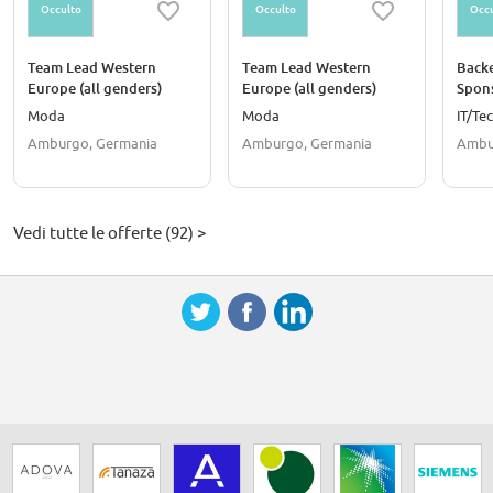
Occulto
Occulto
Occu
Team Lead Western
Team Lead Western
Backe
Europe (all genders)
Europe (all genders)
Spon
Produ
Moda
Moda
IT/Te
Amburgo, Germania
Amburgo, Germania
Ambu
Vedi tutte le offerte (92) >