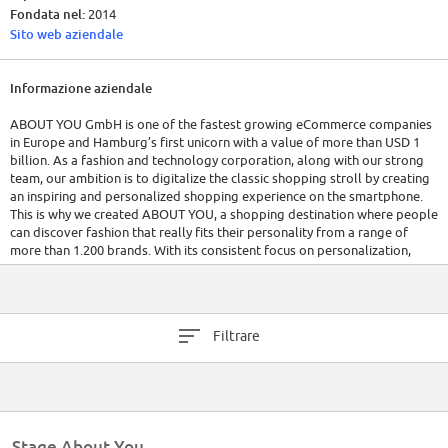
Fondata nel:
2014
Sito web aziendale
Informazione aziendale
ABOUT YOU GmbH is one of the fastest growing eCommerce companies
in Europe and Hamburg’s first unicorn with a value of more than USD 1
billion. As a fashion and technology corporation, along with our strong
team, our ambition is to digitalize the classic shopping stroll by creating
an inspiring and personalized shopping experience on the smartphone.
This is why we created ABOUT YOU, a shopping destination where people
can discover fashion that really fits their personality from a range of
more than 1.200 brands. With its consistent focus on personalization,
inspiration and mobile shopping, ABOUT YOU has created sales in excess
of €461 million in the fifth fiscal year 2018/19 and is now one of the
largest fashion e-tailers in Germany.
Filtrare
Stage About You