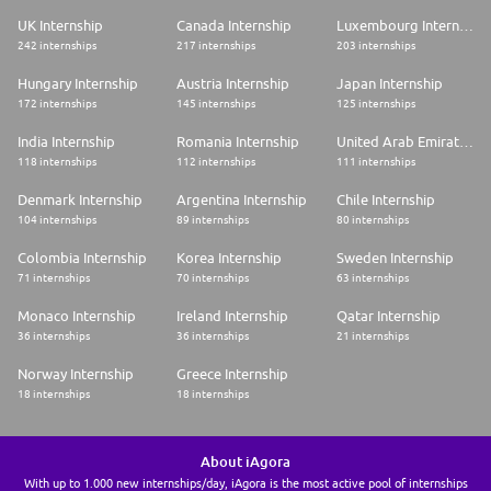
UK Internship
Canada Internship
Luxembourg Internship
242 internships
217 internships
203 internships
Hungary Internship
Austria Internship
Japan Internship
172 internships
145 internships
125 internships
India Internship
Romania Internship
United Arab Emirates Internship
118 internships
112 internships
111 internships
Denmark Internship
Argentina Internship
Chile Internship
104 internships
89 internships
80 internships
Colombia Internship
Korea Internship
Sweden Internship
71 internships
70 internships
63 internships
Monaco Internship
Ireland Internship
Qatar Internship
36 internships
36 internships
21 internships
Norway Internship
Greece Internship
18 internships
18 internships
About iAgora
With up to 1.000 new internships/day, iAgora is the most active pool of internships