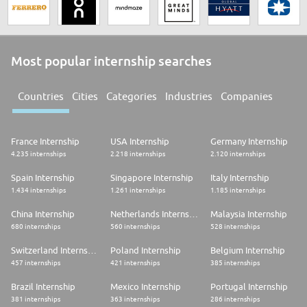
Most popular internship searches
Countries
Cities
Categories
Industries
Companies
France Internship
USA Internship
Germany Internship
4.235 internships
2.218 internships
2.120 internships
Spain Internship
Singapore Internship
Italy Internship
1.434 internships
1.261 internships
1.185 internships
China Internship
Netherlands Internship
Malaysia Internship
680 internships
560 internships
528 internships
Switzerland Internship
Poland Internship
Belgium Internship
457 internships
421 internships
385 internships
Brazil Internship
Mexico Internship
Portugal Internship
381 internships
363 internships
286 internships