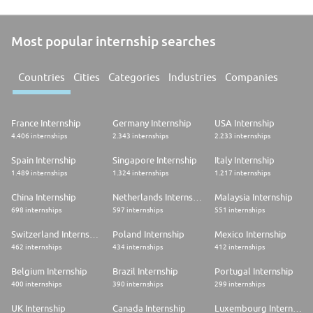
Most popular internship searches
Countries
Cities
Categories
Industries
Companies
France Internship
Germany Internship
USA Internship
4.406 internships
2.343 internships
2.233 internships
Spain Internship
Singapore Internship
Italy Internship
1.489 internships
1.324 internships
1.217 internships
China Internship
Netherlands Internship
Malaysia Internship
698 internships
597 internships
551 internships
Switzerland Internship
Poland Internship
Mexico Internship
462 internships
434 internships
412 internships
Belgium Internship
Brazil Internship
Portugal Internship
400 internships
390 internships
299 internships
UK Internship
Canada Internship
Luxembourg Internship