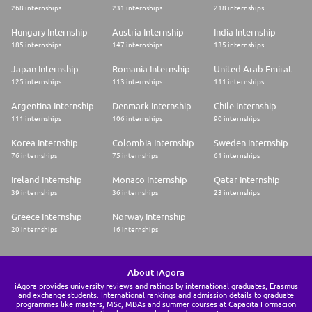
268 internships
231 internships
218 internships
Hungary Internship
Austria Internship
India Internship
185 internships
147 internships
135 internships
Japan Internship
Romania Internship
United Arab Emirates Internship
125 internships
113 internships
111 internships
Argentina Internship
Denmark Internship
Chile Internship
111 internships
106 internships
90 internships
Korea Internship
Colombia Internship
Sweden Internship
76 internships
75 internships
61 internships
Ireland Internship
Monaco Internship
Qatar Internship
39 internships
36 internships
23 internships
Greece Internship
Norway Internship
20 internships
16 internships
About iAgora
iAgora provides university reviews and ratings by international graduates, Erasmus
and exchange students. International rankings and admission details to graduate
programmes like masters, MSc, MBAs and summer courses at Capacita Formacion