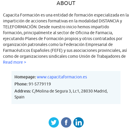
ABOUT
Capacita Formación es una entidad de formación especializada en la
impartición de acciones formativas en la modalidad DISTANCIA y
TELEFORMACIÓN. Desde nuestro inicio hemos impartido
formación, principalmente al sector de Oficina de Farmacia,
ejecutando Planes de Formación propios y otros contratados por
organización patronales como la Federación Empresarial de
Farmacéuticos Españoles (FEFE) y sus asociaciones provinciales, así
como de organizaciones sindicales como Unión de Trabajadores de
Farmacia (UTF) y la Federación de Sanidad y Servicios
Read more >
Sociosanitarios de CCOO, ejecutando distintas acciones formativas
en el ámbito sanitario. Nuestras acciones formativas han sido
Homepage:
www.capacitaformacion.es
acreditadas en anteriores ediciones por la Comisión de Formación
Phone:
91-5779119
Continuada de las Profesiones Sanitarias-SNS y se ha solicitado
Address:
C/Molina de Segura 3, Lc1, 28030 Madrid,
acreditación para sucesivas ediciones.
Spain