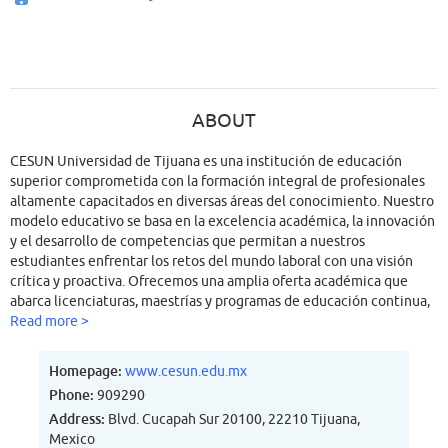
ABOUT
CESUN Universidad de Tijuana es una institución de educación
superior comprometida con la formación integral de profesionales
altamente capacitados en diversas áreas del conocimiento. Nuestro
modelo educativo se basa en la excelencia académica, la innovación
y el desarrollo de competencias que permitan a nuestros
estudiantes enfrentar los retos del mundo laboral con una visión
crítica y proactiva. Ofrecemos una amplia oferta académica que
abarca licenciaturas, maestrías y programas de educación continua,
diseñados para responder a las necesidades del entorno social y
Read more >
empresarial. Contamos con un equipo de docentes con experiencia
en el ámbito académico y profesional, lo que garantiza una
Homepage:
www.cesun.edu.mx
enseñanza de calidad basada en la aplicación práctica del
Phone:
909290
conocimiento. Además, fomentamos el uso de tecnología y
Address:
Blvd. Cucapah Sur 20100, 22210 Tijuana,
metodologías de aprendizaje innovadoras que enriquecen la
Mexico
experiencia educativa.