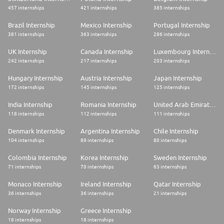
457 internships
421 internships
385 internships
Brazil Internship
Mexico Internship
Portugal Internship
381 internships
363 internships
286 internships
UK Internship
Canada Internship
Luxembourg Internship
242 internships
217 internships
203 internships
Hungary Internship
Austria Internship
Japan Internship
172 internships
145 internships
125 internships
India Internship
Romania Internship
United Arab Emirates Internship
118 internships
112 internships
111 internships
Denmark Internship
Argentina Internship
Chile Internship
104 internships
89 internships
80 internships
Colombia Internship
Korea Internship
Sweden Internship
71 internships
70 internships
63 internships
Monaco Internship
Ireland Internship
Qatar Internship
36 internships
36 internships
21 internships
Norway Internship
Greece Internship
18 internships
18 internships