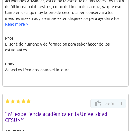
actividades y avances, así como la asesoría de mis Maestros tanto
de últimos cuatrimestres, como del inicio de carrera, ya que eso
también es algo muy bueno de cesun, saben conservar a los
mejores maestros y siempre están dispuestos para ayudar a los
estudiantes.
Read more >
Pros
El sentido humano y de formación para saber hacer de los
estudiantes.
Cons
Aspectos técnicos, como el internet
Useful |
1
“
Mi experiencia académica en la Universidad
”
CESUN