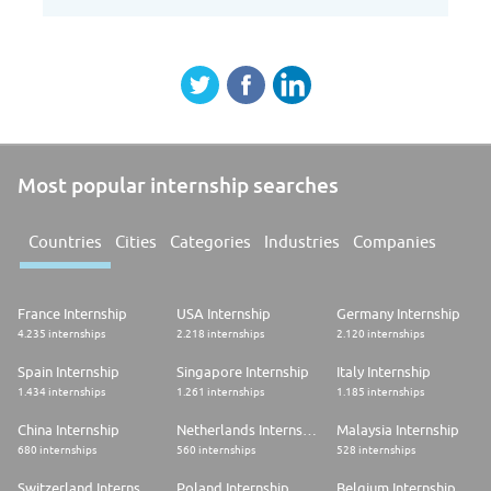
Most popular internship searches
Countries
Cities
Categories
Industries
Companies
France Internship
USA Internship
Germany Internship
4.235 internships
2.218 internships
2.120 internships
Spain Internship
Singapore Internship
Italy Internship
1.434 internships
1.261 internships
1.185 internships
China Internship
Netherlands Internship
Malaysia Internship
680 internships
560 internships
528 internships
Switzerland Internship
Poland Internship
Belgium Internship