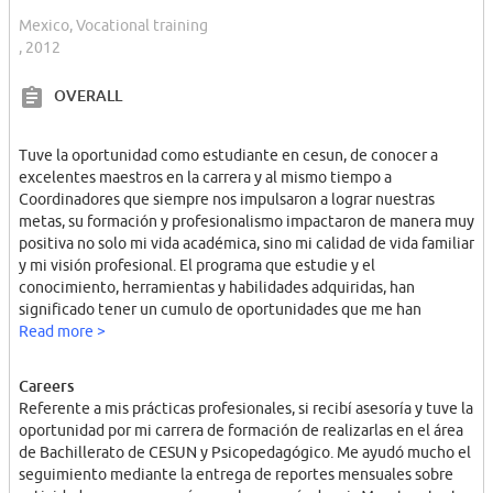
Mexico, Vocational training
, 2012
OVERALL
Tuve la oportunidad como estudiante en cesun, de conocer a
excelentes maestros en la carrera y al mismo tiempo a
Coordinadores que siempre nos impulsaron a lograr nuestras
metas, su formación y profesionalismo impactaron de manera muy
positiva no solo mi vida académica, sino mi calidad de vida familiar
y mi visión profesional. El programa que estudie y el
conocimiento, herramientas y habilidades adquiridas, han
significado tener un cumulo de oportunidades que me han
ayudado a tener un buen grado de movilidad social, iniciando por
Read more >
ser el primer graduado de Licenciatura en toda nuestra familia,
ahora ya cuento con una Maestría y varias certificaciones de
Careers
competencias laborales y como es lógico pensar voy por un
Referente a mis prácticas profesionales, si recibí asesoría y tuve la
Doctorado.
oportunidad por mi carrera de formación de realizarlas en el área
de Bachillerato de CESUN y Psicopedagógico. Me ayudó mucho el
seguimiento mediante la entrega de reportes mensuales sobre