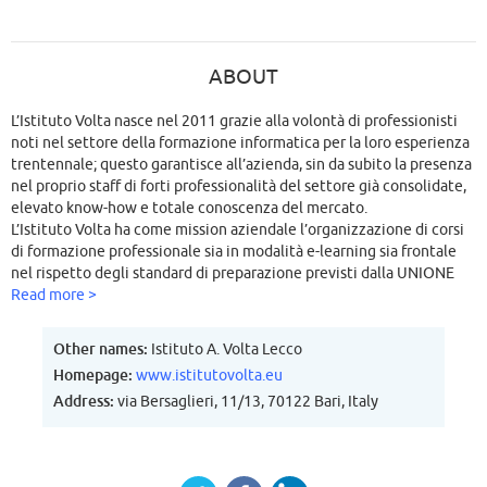
ABOUT
L’Istituto Volta nasce nel 2011 grazie alla volontà di professionisti
noti nel settore della formazione informatica per la loro esperienza
trentennale; questo garantisce all’azienda, sin da subito la presenza
nel proprio staff di forti professionalità del settore già consolidate,
elevato know-how e totale conoscenza del mercato.
L’Istituto Volta ha come mission aziendale l’organizzazione di corsi
di formazione professionale sia in modalità e-learning sia frontale
nel rispetto degli standard di preparazione previsti dalla UNIONE
EUROPEA ed è nota ovunque per l’alto livello organizzativo e per
Read more >
l’elevato standard di garanzie offerte all’utenza nel settore della
I.C.T (Information Technology).
Other names:
Istituto A. Volta Lecco
Homepage:
www.istitutovolta.eu
Address:
via Bersaglieri, 11/13, 70122 Bari, Italy