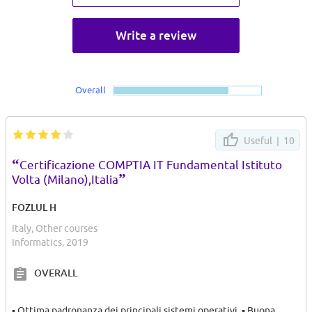
Write a review
Overall
Useful |
10
“
Certificazione COMPTIA IT Fundamental Istituto
”
Volta (Milano),Italia
FOZLUL H
Italy, Other courses
Informatics, 2019
OVERALL
▪ Ottima padronanza dei principali sistemi operativi. ▪ Buona