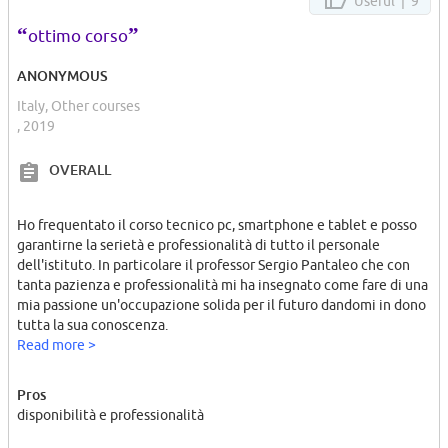
Useful |
9
la scelta delle domande in quanto non vengono scelte
“
”
casualmente un'ordine di domande, ma due file differenti, infatti
ottimo corso
fatta eccezione per un numero esiguo le domande presenti
nell'esame era completamente estranee dal simulatore fornitomi
ANONYMOUS
dalla scuola stessa, inoltre cercando di prenotare un'altra data per
Italy, Other courses
poter svolgere l'esame ho appreso dalla segreteria che bisogna
, 2019
pagare una somma di 315 euro, anche se ciò andava in conflitto
con ciò che mi era stato detto in quanto l'esame avrebbe dovuto
OVERALL
essere gratuito, invece era gratuita solo partecipare di nuovo alle
lezioni, per di più la scuola avrebbe omesso che la certificazione
abbia una validità di 3 anni dopo di che bisogna sostenere di
Ho frequentato il corso tecnico pc, smartphone e tablet e posso
nuovo l'esame, per i fatti appena elencati sconsiglio vivamente di
garantirne la serietà e professionalità di tutto il personale
sostenere esami con l'Istituto Volta.
dell'istituto. In particolare il professor Sergio Pantaleo che con
tanta pazienza e professionalità mi ha insegnato come fare di una
mia passione un'occupazione solida per il futuro dandomi in dono
tutta la sua conoscenza.
Read more >
Pros
disponibilità e professionalità