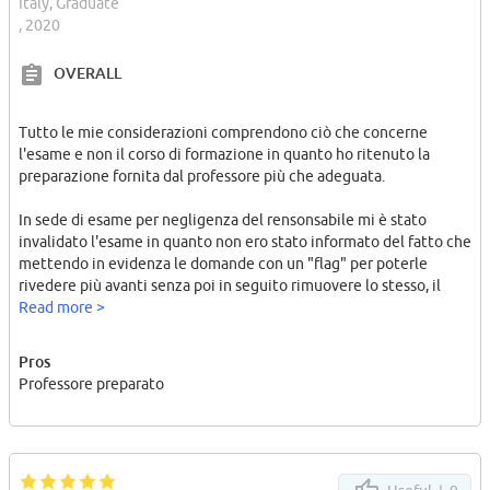
Italy, Graduate
, 2020
OVERALL
Tutto le mie considerazioni comprendono ciò che concerne
l'esame e non il corso di formazione in quanto ho ritenuto la
preparazione fornita dal professore più che adeguata.
In sede di esame per negligenza del rensonsabile mi è stato
invalidato l'esame in quanto non ero stato informato del fatto che
mettendo in evidenza le domande con un "flag" per poterle
rivedere più avanti senza poi in seguito rimuovere lo stesso, il
computer avrebbe calcolato la domanda come errata, nel turno
Read more >
successivo svolto da un mio compagno di corso mi è stato detto
che lo stesso esaminatore abbia voluto controllare egli stesso
Pros
l'esito delle domande sul computer, forse cosciente dell'errore
Professore preparato
commesso duranto il mio esame, ciò che mi aveva fatto storcere il
naso ancor prima dell'esame è che il simulatore per preparare gli
studenti all'esame non fosse esattamente aderente all
programma affrontato col professore, inoltre ho appreso
dall'esaminatore stesso che l'esame presente due diverse file per