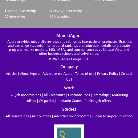
Greece Internship
Norway Internship
20 internships
16 internships
About iAgora
iAgora provides university reviews and ratings by international graduates, Erasmus
and exchange students. International rankings and admission details to graduate
programmes like masters, MSc, MBAs and summer courses at Istituto Volta and
other business schools and universities.
© 2026 iAgora Europa, SLU
Company
Articles
About iAgora
Advertise on iAgora
Terms of use
Privacy Policy
Contact
Us
Work
All job opportunities
All Companies
Graduate Jobs
Internships
Marketing
offers
CV guides
Leonardo Grants
Publish job offers
Studies
All Universities
All Countries
Advertise your programs
Login to iAgora Education