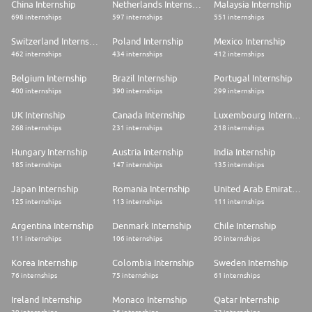
China Internship
Netherlands Internship
Malaysia Internship
698 internships
597 internships
551 internships
Switzerland Internship
Poland Internship
Mexico Internship
462 internships
434 internships
412 internships
Belgium Internship
Brazil Internship
Portugal Internship
400 internships
390 internships
299 internships
UK Internship
Canada Internship
Luxembourg Internship
268 internships
231 internships
218 internships
Hungary Internship
Austria Internship
India Internship
185 internships
147 internships
135 internships
Japan Internship
Romania Internship
United Arab Emirates Internship
125 internships
113 internships
111 internships
Argentina Internship
Denmark Internship
Chile Internship
111 internships
106 internships
90 internships
Korea Internship
Colombia Internship
Sweden Internship
76 internships
75 internships
61 internships
Ireland Internship
Monaco Internship
Qatar Internship
39 internships
36 internships
23 internships