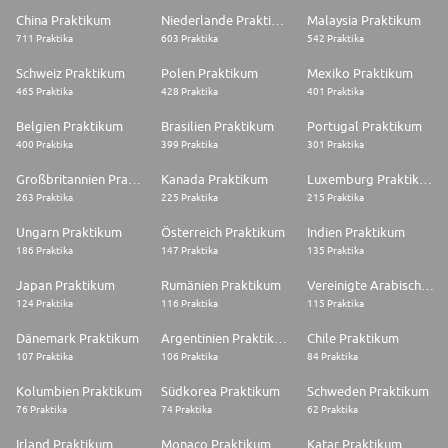
China Praktikum
Niederlande Praktikum
Malaysia Praktikum
711 Praktika
603 Praktika
542 Praktika
Schweiz Praktikum
Polen Praktikum
Mexiko Praktikum
465 Praktika
428 Praktika
401 Praktika
Belgien Praktikum
Brasilien Praktikum
Portugal Praktikum
400 Praktika
399 Praktika
301 Praktika
Großbritannien Praktikum
Kanada Praktikum
Luxemburg Praktikum
263 Praktika
225 Praktika
215 Praktika
Ungarn Praktikum
Österreich Praktikum
Indien Praktikum
186 Praktika
147 Praktika
135 Praktika
Japan Praktikum
Rumänien Praktikum
Vereinigte Arabische Emirate Praktikum
124 Praktika
116 Praktika
115 Praktika
Dänemark Praktikum
Argentinien Praktikum
Chile Praktikum
107 Praktika
106 Praktika
84 Praktika
Kolumbien Praktikum
Südkorea Praktikum
Schweden Praktikum
76 Praktika
74 Praktika
62 Praktika
Irland Praktikum
Monaco Praktikum
Katar Praktikum