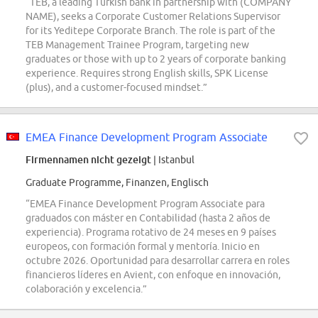
“TEB, a leading Turkish bank in partnership with (COMPANY
NAME), seeks a Corporate Customer Relations Supervisor
for its Yeditepe Corporate Branch. The role is part of the
TEB Management Trainee Program, targeting new
graduates or those with up to 2 years of corporate banking
experience. Requires strong English skills, SPK License
(plus), and a customer-focused mindset.”
EMEA Finance Development Program Associate
Firmennamen nicht gezeigt
| Istanbul
Graduate Programme, Finanzen, Englisch
“EMEA Finance Development Program Associate para
graduados con máster en Contabilidad (hasta 2 años de
experiencia). Programa rotativo de 24 meses en 9 países
europeos, con formación formal y mentoría. Inicio en
octubre 2026. Oportunidad para desarrollar carrera en roles
financieros líderes en Avient, con enfoque en innovación,
colaboración y excelencia.”