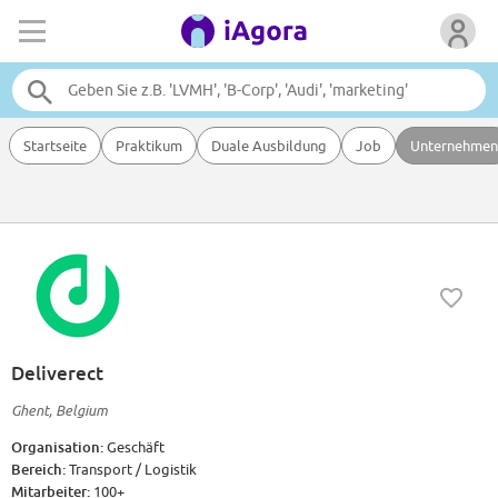
Startseite
Praktikum
Duale Ausbildung
Job
Unternehmen
Deliverect
Ghent, Belgium
Organisation:
Geschäft
Bereich:
Transport / Logistik
Mitarbeiter:
100+