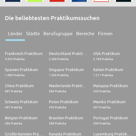
Die beliebtesten Praktikumssuchen
Länder
Städte
Berufsgruppe
Bereiche
Firmen
Frankreich Praktikum
Deutschland Praktikum
USA Praktikum
4.362 Praktika
2.288 Praktika
2.166 Praktika
Spanien Praktikum
Singapur Praktikum
Italien Praktikum
1.480 Praktika
1.296 Praktika
1.211 Praktika
China Praktikum
Niederlande Praktikum
Malaysia Praktikum
687 Praktika
586 Praktika
545 Praktika
Schweiz Praktikum
Polen Praktikum
Mexiko Praktikum
467 Praktika
430 Praktika
407 Praktika
Belgien Praktikum
Brasilien Praktikum
Portugal Praktikum
396 Praktika
389 Praktika
299 Praktika
Großbritannien Praktikum
Kanada Praktikum
Luxemburg Praktikum