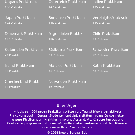
Ungarn Praktikum
Österreich Praktikum
Indien Praktikum
186 Praktika
147 Praktika
135 Praktika
Japan Praktikum
Rumänien Praktikum
Vereinigte Arabische Emirate Praktikum
124 Praktika
116 Praktika
115 Praktika
Dänemark Praktikum
Argentinien Praktikum
Chile Praktikum
107 Praktika
106 Praktika
84 Praktika
Kolumbien Praktikum
Südkorea Praktikum
Schweden Praktikum
76 Praktika
74 Praktika
62 Praktika
Irland Praktikum
Monaco Praktikum
Katar Praktikum
38 Praktika
36 Praktika
23 Praktika
Griechenland Praktikum
Norwegen Praktikum
18 Praktika
16 Praktika
Über iAgora
Mit bis zu 1.000 neuen Praktikumsplätzen pro Tag ist iAgora der aktivste
Praktikumspool in Europa. Studenten und Universitäten in ganz Europa nutzen
unsere Plattform, um Praktika im In- und Ausland, VIE, Graduiertenjobs und
Graduiertenprogramme zu finden. Wir wollen Leben verbessern und dem Planeten
durch sinnvollere Praktika helfen.
© 2026 iAgora Europa, SLU