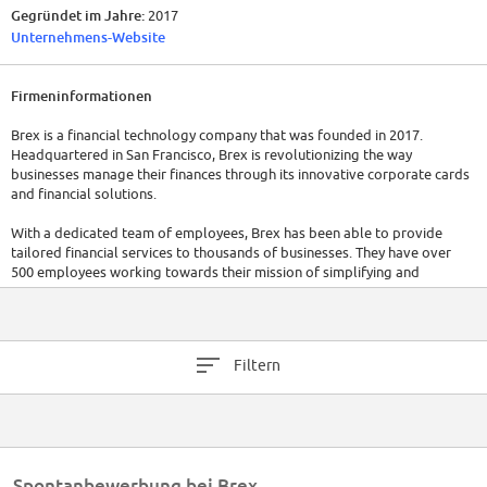
Gegründet im Jahre:
2017
Unternehmens-Website
Firmeninformationen
Brex is a financial technology company that was founded in 2017.
Headquartered in San Francisco, Brex is revolutionizing the way
businesses manage their finances through its innovative corporate cards
and financial solutions.
With a dedicated team of employees, Brex has been able to provide
tailored financial services to thousands of businesses. They have over
500 employees working towards their mission of simplifying and
streamlining business finances.
Brex has raised a total of $1.49B and garnered significant attention and
support in the financial technology industry, attracting substantial
Filtern
investments and achieving notable financial milestones.
Spontanbewerbung bei Brex