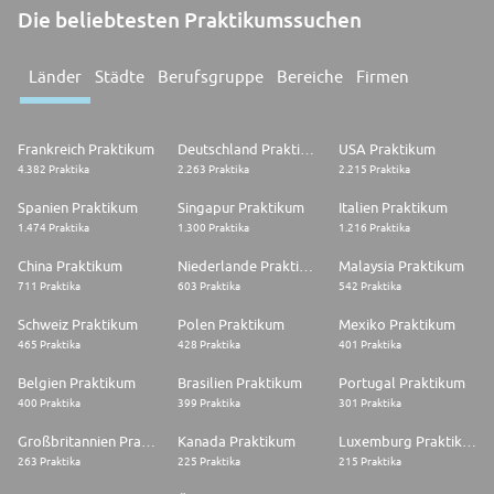
Die beliebtesten Praktikumssuchen
Länder
Städte
Berufsgruppe
Bereiche
Firmen
Frankreich Praktikum
Deutschland Praktikum
USA Praktikum
4.382 Praktika
2.263 Praktika
2.215 Praktika
Spanien Praktikum
Singapur Praktikum
Italien Praktikum
1.474 Praktika
1.300 Praktika
1.216 Praktika
China Praktikum
Niederlande Praktikum
Malaysia Praktikum
711 Praktika
603 Praktika
542 Praktika
Schweiz Praktikum
Polen Praktikum
Mexiko Praktikum
465 Praktika
428 Praktika
401 Praktika
Belgien Praktikum
Brasilien Praktikum
Portugal Praktikum
400 Praktika
399 Praktika
301 Praktika
Großbritannien Praktikum
Kanada Praktikum
Luxemburg Praktikum
263 Praktika
225 Praktika
215 Praktika