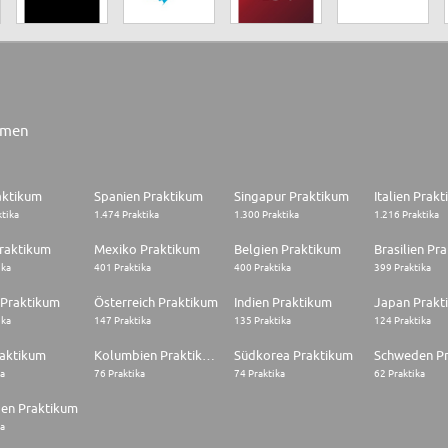
rmen
aktikum
Spanien Praktikum
Singapur Praktikum
Italien Prak
ktika
1.474 Praktika
1.300 Praktika
1.216 Praktika
raktikum
Mexiko Praktikum
Belgien Praktikum
Brasilien Pr
ika
401 Praktika
400 Praktika
399 Praktika
 Praktikum
Österreich Praktikum
Indien Praktikum
Japan Prakt
ika
147 Praktika
135 Praktika
124 Praktika
raktikum
Kolumbien Praktikum
Südkorea Praktikum
Schweden P
ka
76 Praktika
74 Praktika
62 Praktika
en Praktikum
ka