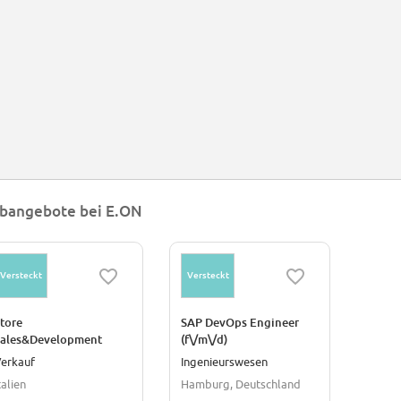
bangebote bei E.ON
Versteckt
Versteckt
tore
SAP DevOps Engineer
Sales&Development
(f\/m\/d)
pecialist Somma
erkauf
Ingenieurswesen
Lombardo
talien
Hamburg, Deutschland