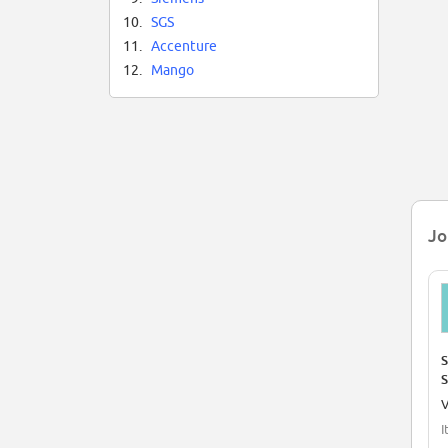
10.
SGS
11.
Accenture
12.
Mango
Jo
S
S
V
I