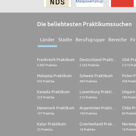
Die beliebtesten Praktikumssuchen
Länder
Städte
Berufsgruppe
Bereiche
Fi
Frankreich Praktikum
Deutschland Praktikum
USA Pr
4.382 Praktika
2.263 Praktika
2.215 Pra
Malaysia Praktikum
Schweiz Praktikum
Polen P
542 Praktika
465 Praktika
428 Prakt
Kanada Praktikum
Luxemburg Praktikum
Ungarn
225 Praktika
215 Praktika
186 Prakt
Dänemark Praktikum
Argentinien Praktikum
Chile P
107 Praktika
106 Praktika
84 Prakti
Katar Praktikum
Griechenland Praktikum
Norweg
23 Praktika
18 Praktika
16 Prakti