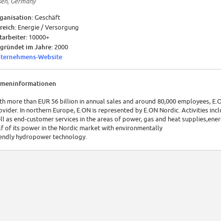
sen, Germany
ganisation:
Geschäft
reich:
Energie / Versorgung
tarbeiter:
10000+
gründet im Jahre:
2000
ternehmens-Website
rmeninformationen
th more than EUR 56 billion in annual sales and around 80,000 employees, E.O
ovider. In northern Europe, E.ON is represented by E.ON Nordic. Activities in
ll as end-customer services in the areas of power, gas and heat supplies,ene
lf of its power in the Nordic market with environmentally
iendly hydropower technology.