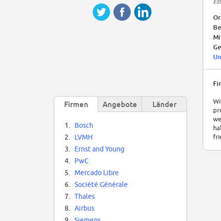
Es
Or
Be
Mi
Ge
Un
Fi
Wi
Firmen
Angebote
Länder
pr
we
1.
Bosch
ha
fr
2.
LVMH
3.
Ernst and Young
4.
PwC
5.
Mercado Libre
6.
Société Générale
7.
Thales
8.
Airbus
9.
Siemens