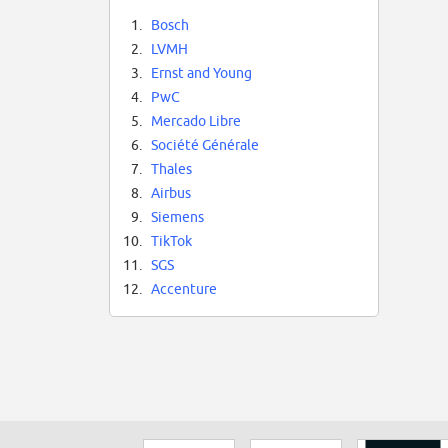
1.
Bosch
2.
LVMH
3.
Ernst and Young
4.
PwC
5.
Mercado Libre
6.
Société Générale
7.
Thales
8.
Airbus
9.
Siemens
10.
TikTok
11.
SGS
12.
Accenture