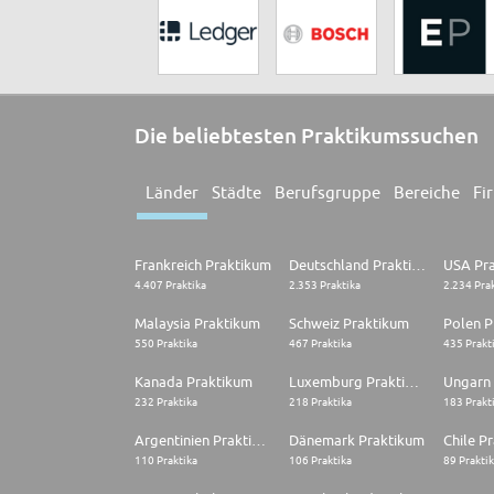
Die beliebtesten Praktikumssuchen
Länder
Städte
Berufsgruppe
Bereiche
Fi
Frankreich Praktikum
Deutschland Praktikum
USA Pr
4.407 Praktika
2.353 Praktika
2.234 Pra
Malaysia Praktikum
Schweiz Praktikum
Polen P
550 Praktika
467 Praktika
435 Prakt
Kanada Praktikum
Luxemburg Praktikum
Ungarn
232 Praktika
218 Praktika
183 Prakt
Argentinien Praktikum
Dänemark Praktikum
Chile P
110 Praktika
106 Praktika
89 Prakti