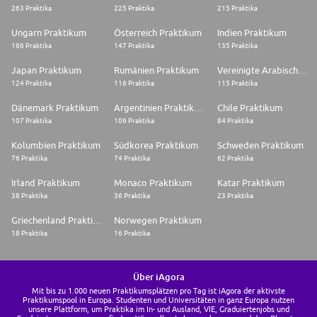
263 Praktika
225 Praktika
215 Praktika
Ungarn Praktikum
Österreich Praktikum
Indien Praktikum
186 Praktika
147 Praktika
135 Praktika
Japan Praktikum
Rumänien Praktikum
Vereinigte Arabische Emirate Praktikum
124 Praktika
116 Praktika
115 Praktika
Dänemark Praktikum
Argentinien Praktikum
Chile Praktikum
107 Praktika
106 Praktika
84 Praktika
Kolumbien Praktikum
Südkorea Praktikum
Schweden Praktikum
76 Praktika
74 Praktika
62 Praktika
Irland Praktikum
Monaco Praktikum
Katar Praktikum
38 Praktika
36 Praktika
23 Praktika
Griechenland Praktikum
Norwegen Praktikum
18 Praktika
16 Praktika
Über iAgora
Mit bis zu 1.000 neuen Praktikumsplätzen pro Tag ist iAgora der aktivste
Praktikumspool in Europa. Studenten und Universitäten in ganz Europa nutzen
unsere Plattform, um Praktika im In- und Ausland, VIE, Graduiertenjobs und