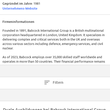
Gegründet im Jahre:
1981
Unternehmens-Website
Firmeninformationen
Founded in 1891, Babcock International Group is a British multinational
corporation headquartered in London, United Kingdom. It specializes in
delivering complex and critical services both in the UK and overseas
across various sectors including defence, emergency services, and civil
nuclear.
As of 2023, Babcock employs over 35,000 skilled staff worldwide and
operates in more than 50 countries. Their financial performance remains
robust with a reported revenue of approximately £4.5 billion in 2022.
Filtern
Duale Ausbildungen bei Babcock International Group