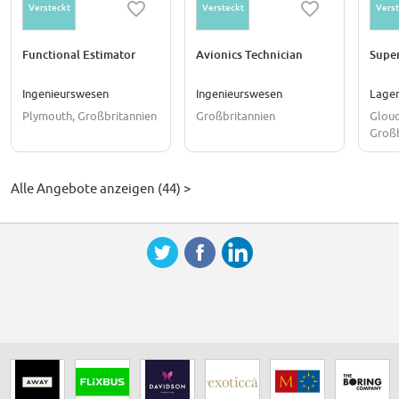
Versteckt
Versteckt
Verst
Functional Estimator
Avionics Technician
Super
Ingenieurswesen
Ingenieurswesen
Lager
Plymouth, Großbritannien
Großbritannien
Glouc
Großb
Alle Angebote anzeigen (44) >