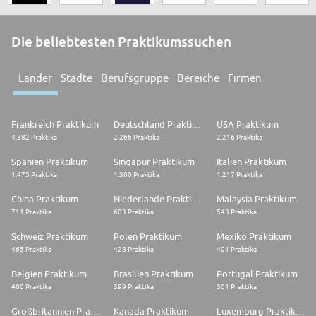
Die beliebtesten Praktikumssuchen
Länder
Städte
Berufsgruppe
Bereiche
Firmen
Frankreich Praktikum
Deutschland Praktikum
USA Praktikum
4.382 Praktika
2.266 Praktika
2.216 Praktika
Spanien Praktikum
Singapur Praktikum
Italien Praktikum
1.475 Praktika
1.300 Praktika
1.217 Praktika
China Praktikum
Niederlande Praktikum
Malaysia Praktikum
711 Praktika
603 Praktika
543 Praktika
Schweiz Praktikum
Polen Praktikum
Mexiko Praktikum
465 Praktika
428 Praktika
401 Praktika
Belgien Praktikum
Brasilien Praktikum
Portugal Praktikum
400 Praktika
399 Praktika
301 Praktika
Großbritannien Praktikum
Kanada Praktikum
Luxemburg Praktikum