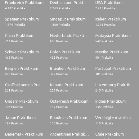
Frankreich Praktikum
Deutschland Praktikum
USA Praktikum
4.382 Praktika
2.263 Praktika
2.215 Praktika
Spanien Praktikum
Singapur Praktikum
Italien Praktikum
1.474 Praktika
1.300 Praktika
1.216 Praktika
China Praktikum
Niederlande Praktikum
Malaysia Praktikum
711 Praktika
603 Praktika
542 Praktika
Schweiz Praktikum
Polen Praktikum
Mexiko Praktikum
465 Praktika
428 Praktika
401 Praktika
Belgien Praktikum
Brasilien Praktikum
Portugal Praktikum
400 Praktika
399 Praktika
301 Praktika
Großbritannien Praktikum
Kanada Praktikum
Luxemburg Praktikum
263 Praktika
225 Praktika
215 Praktika
Ungarn Praktikum
Österreich Praktikum
Indien Praktikum
186 Praktika
147 Praktika
135 Praktika
Japan Praktikum
Rumänien Praktikum
Vereinigte Arabische Emirate Praktikum
124 Praktika
116 Praktika
115 Praktika
Dänemark Praktikum
Argentinien Praktikum
Chile Praktikum