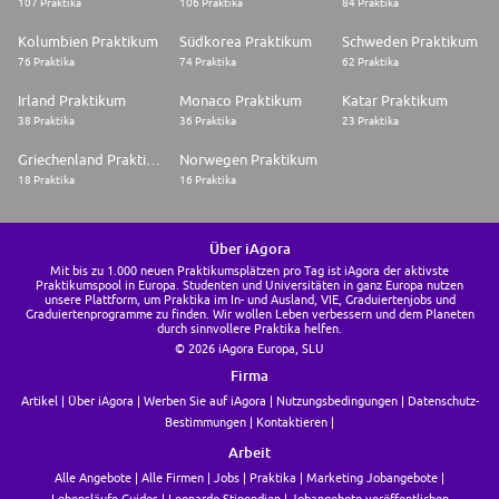
107 Praktika
106 Praktika
84 Praktika
Kolumbien Praktikum
Südkorea Praktikum
Schweden Praktikum
76 Praktika
74 Praktika
62 Praktika
Irland Praktikum
Monaco Praktikum
Katar Praktikum
38 Praktika
36 Praktika
23 Praktika
Griechenland Praktikum
Norwegen Praktikum
18 Praktika
16 Praktika
Über iAgora
Mit bis zu 1.000 neuen Praktikumsplätzen pro Tag ist iAgora der aktivste
Praktikumspool in Europa. Studenten und Universitäten in ganz Europa nutzen
unsere Plattform, um Praktika im In- und Ausland, VIE, Graduiertenjobs und
Graduiertenprogramme zu finden. Wir wollen Leben verbessern und dem Planeten
durch sinnvollere Praktika helfen.
© 2026 iAgora Europa, SLU
Firma
Artikel
Über iAgora
Werben Sie auf iAgora
Nutzungsbedingungen
Datenschutz-
Bestimmungen
Kontaktieren
Arbeit
Alle Angebote
Alle Firmen
Jobs
Praktika
Marketing Jobangebote
Lebensläufe Guides
Leonardo Stipendien
Jobangebote veröffentlichen