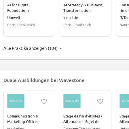
AI for Digital
AI Strategy & Business
Consu
Foundations -
Transformation -
fin d
Consultant.e stagiaire
Consultant.e stagiaire
CIO / 
Umwelt
Industrie
IT/Te
levie
Paris, Frankreich
Paris, Frankreich
Nante
aux b
plus 
des u
Alle Praktika anzeigen (104) >
Duale Ausbildungen bei Wavestone
Versteckt
Versteckt
Verst
Communication &
Stage de fin d'études /
Stage
Marketing Officer -
Alternance - Sujet de
Alter
Alternance
stage : Finance & Achats -
stage
Marketing
Finanzen/Buchhaltung
Unte