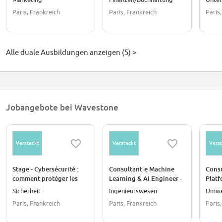
Accompagner les
: tra
Paris, Frankreich
Paris, Frankreich
Paris
transformations de ces
répo
métiers en s'appuyant
enje
sur la Data et les
indus
Systèmes d'Informations
Alle duale Ausbildungen anzeigen (5) >
les plus performants
Jobangebote bei Wavestone
Versteckt
Versteckt
Verst
Stage - Cybersécurité :
Consultant·e Machine
Consu
comment protéger les
Learning & AI Engineer -
Platf
activités financières les
Jeune diplômé·e
dipl
Sicherheit
Ingenieurswesen
Umwe
plus critiques
Paris, Frankreich
Paris, Frankreich
Paris