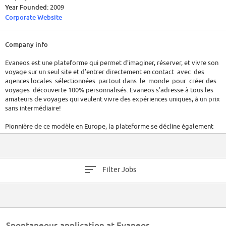
Year Founded:
2009
Corporate Website
Company info
Evaneos est une plateforme qui permet d’imaginer, réserver, et vivre son
voyage sur un seul site et d’entrer directement en contact avec des
agences locales sélectionnées partout dans le monde pour créer des
voyages découverte 100% personnalisés. Evaneos s’adresse à tous les
amateurs de voyages qui veulent vivre des expériences uniques, à un prix
sans intermédiaire!
Pionnière de ce modèle en Europe, la plateforme se décline également
dans des versions anglaise (evaneos
-travel.com), espagnole (evaneos.es), allemande (evaneos.de) et
italienne (evaneos.it).
Filter Jobs
Avec ses 400.000 membres, Evaneos est présent dans 150
destinations avec 650 agents locaux partenaires.
Plus de 120.000 personnes ont voyagé avec Evaneos depuis 2009. Des
voyageurs satisfaits à 96%.
Spontaneous application at Evaneos