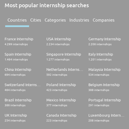
Most popular internship searches
Countries
Cities
Categories
Industries
Companies
France Internship
USA Internship
Germany Internship
4.299 internships
2.234 internships
2.206 internships
Spain Internship
Singapore Internship
Italy Internship
1.464 internships
1.277 internships
1.201 internships
China Internship
Netherlands Internship
Malaysia Internship
694 internships
592 internships
534 internships
Switzerland Internship
Poland Internship
Belgium Internship
464 internships
423 internships
388 internships
Brazil Internship
Mexico Internship
Portugal Internship
386 internships
377 internships
291 internships
UK Internship
Canada Internship
Luxembourg Internship
254 internships
223 internships
208 internships