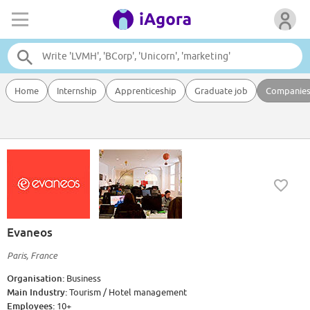
Home
Internship
Apprenticeship
Graduate job
Companie
Evaneos
Paris, France
Organisation:
Business
Main Industry:
Tourism / Hotel management
Employees:
10+