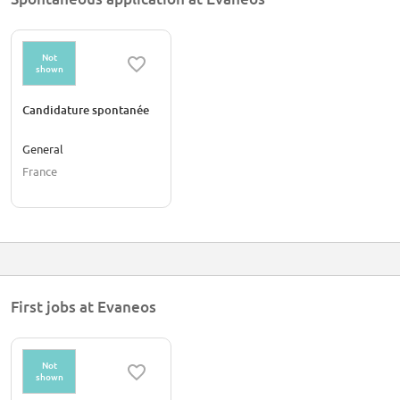
Not
shown
Candidature spontanée
General
France
First jobs at Evaneos
Not
shown