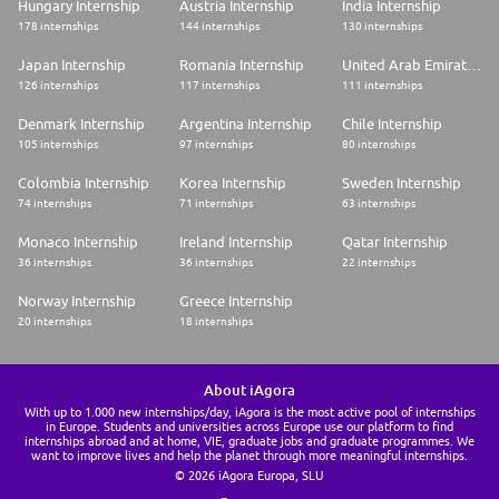
Hungary Internship
Austria Internship
India Internship
178 internships
144 internships
130 internships
Japan Internship
Romania Internship
United Arab Emirates Internship
126 internships
117 internships
111 internships
Denmark Internship
Argentina Internship
Chile Internship
105 internships
97 internships
80 internships
Colombia Internship
Korea Internship
Sweden Internship
74 internships
71 internships
63 internships
Monaco Internship
Ireland Internship
Qatar Internship
36 internships
36 internships
22 internships
Norway Internship
Greece Internship
20 internships
18 internships
About iAgora
With up to 1.000 new internships/day, iAgora is the most active pool of internships
in Europe. Students and universities across Europe use our platform to find
internships abroad and at home, VIE, graduate jobs and graduate programmes. We
want to improve lives and help the planet through more meaningful internships.
© 2026 iAgora Europa, SLU