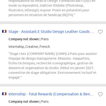
responsabilité du Head of Design. Formation Bac+3/4/5 en
mode ou équivalent, maîtrise d'Adobe (Photoshop,
Illustrator, InDesign) requise. Poste en présentiel pour
personnes en situation de handicap (RQTH).”
Stage - Assistant.E Studio Design Leather Goods (F/H/X) - Janvier 2027
Company not shown
| Paris
Internship, Creative, French
“Stage chez (COMPANY NAME) (LVMH) à Paris pour assister
l'équipe de design maroquinerie. Missions : maquettes,
fiches techniques, recherche iconographique, gestion de
dossiers et organisation du studio. Début en janvier 2027,
convention de stage obligatoire. Environnement inclusif et
engagé.”
Internship - Total Rewards (Compensation & Benefits)
Company not shown
| Paris